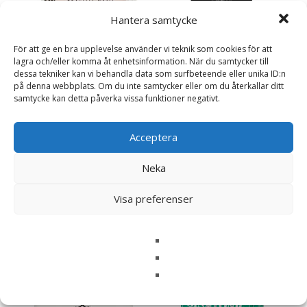
Hantera samtycke
Nagellack Peel-off, 3-pack
För att ge en bra upplevelse använder vi teknik som cookies för att
75
kr
lagra och/eller komma åt enhetsinformation. När du samtycker till
dessa tekniker kan vi behandla data som surfbeteende eller unika ID:n
Läs mera & köp
på denna webbplats. Om du inte samtycker eller om du återkallar ditt
samtycke kan detta påverka vissa funktioner negativt.
Acceptera
Grafittinaglar
Neka
49
kr
Visa preferenser
Läs mera & köp