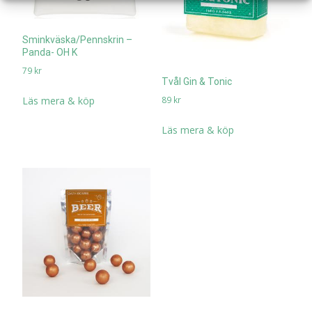
Sminkväska/Pennskrin –
Panda- OH K
79
kr
Tvål Gin & Tonic
89
kr
Läs mera & köp
Läs mera & köp