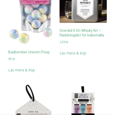
Overdid It On Whisky Kit –
Räddningskit för baksmälla
229
kr
Badbomber Unicorn Poop
Läs mera & köp
95
kr
Läs mera & köp