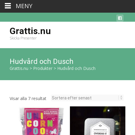
MENY
Grattis.nu
Skicka Presenter
Hudvård och Dusch
Grattis.nu
>
Produkter
>
Hudvård och Dusch
Sortera
Visar alla 7 resultat
efter
senaste