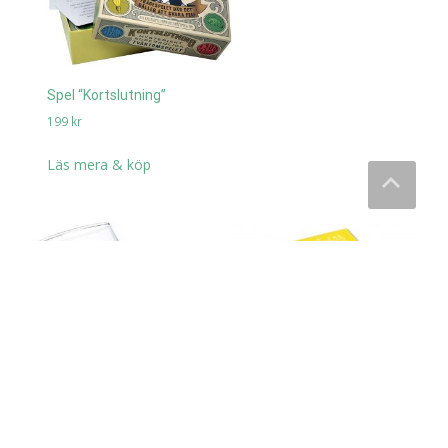
Spel “Kortslutning”
199
kr
Läs mera & köp
Whisky Stenar, 9-pack –
Spel “Sanning eller
Sagaform
Skitsnack”
99
kr
149
kr