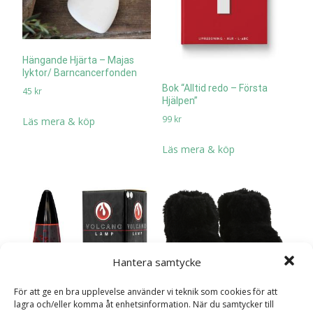
Hängande Hjärta – Majas
lyktor/ Barncancerfonden
Bok “Alltid redo – Första
45
kr
Hjälpen”
99
kr
Läs mera & köp
Läs mera & köp
Hantera samtycke
För att ge en bra upplevelse använder vi teknik som cookies för att
Booties toffla, svart (41-45)
lagra och/eller komma åt enhetsinformation. När du samtycker till