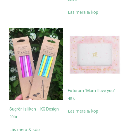
Läs mera & köp
Fotoram “Mum I love you”
49
kr
Sugrör i silikon – KG Design
Läs mera & köp
99
kr
Läs mera & köp