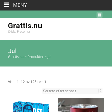
MENY
Grattis.nu
Skicka Presenter
Jul
Grattis.nu
>
Produkter
>
Jul
Sortera
Visar 1–12 av 125 resultat
efter
senaste