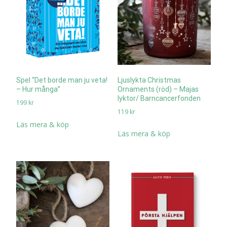
Spel “Det borde man ju veta!
Ljuslykta Christmas
– Hur många”
Ornaments (röd) – Majas
lyktor/ Barncancerfonden
199
kr
119
kr
Läs mera & köp
Läs mera & köp