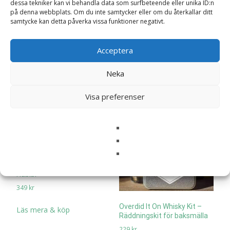
– Microtoffla (värmetoffla)
dessa tekniker kan vi behandla data som surfbeteende eller unika ID:n
på denna webbplats. Om du inte samtycker eller om du återkallar ditt
359
kr
samtycke kan detta påverka vissa funktioner negativt.
Vulkanlampa
Läs mera & köp
199
kr
Acceptera
Läs mera & köp
Neka
Visa preferenser
Värmebälte (vetevärmare) –
Habibi
349
kr
Overdid It On Whisky Kit –
Läs mera & köp
Räddningskit för baksmälla
229
kr