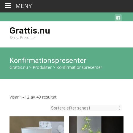
MENY
Grattis.nu
Skicka Presenter
Konfirmationspresenter
Grattis.nu
>
Produkter
>
Konfirmationspresenter
Sortera
Visar 1–12 av 49 resultat
efter
senaste