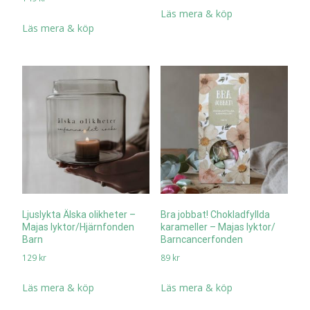
Läs mera & köp
Läs mera & köp
Ljuslykta Älska olikheter –
Bra jobbat! Chokladfyllda
Majas lyktor/Hjärnfonden
karameller – Majas lyktor/
Barn
Barncancerfonden
129
kr
89
kr
Läs mera & köp
Läs mera & köp