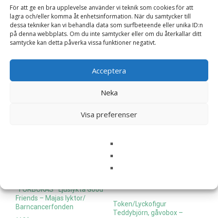
*FÖRBOKAS* Mugg Tro på
*FÖRBOKAS* Ljuslykta Ängel
För att ge en bra upplevelse använder vi teknik som cookies för att
dig själv – Majas lyktor/
Vänskap, i gåvobox – Majas
lagra och/eller komma åt enhetsinformation. När du samtycker till
Barncancerfonden
lyktor/ Barncancerfonden
dessa tekniker kan vi behandla data som surfbeteende eller unika ID:n
på denna webbplats. Om du inte samtycker eller om du återkallar ditt
169
kr
195
kr
samtycke kan detta påverka vissa funktioner negativt.
Läs mera & köp
Läs mera & köp
Acceptera
Neka
Visa preferenser
*FÖRBOKAS* Ljuslykta Good
Friends – Majas lyktor/
Token/Lyckofigur
Barncancerfonden
Teddybjörn, gåvobox –