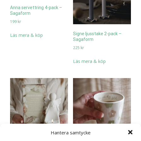
Anna servettring 4-pack –
Sagaform
199
kr
Signe ljusstake 2-pack –
Läs mera & köp
Sagaform
225
kr
Läs mera & köp
Hantera samtycke