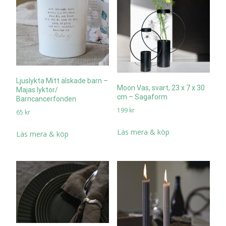
Ljuslykta Mitt älskade barn –
Moon Vas, svart, 23 x 7 x 30
Majas lyktor/
cm – Sagaform
Barncancerfonden
199
kr
65
kr
Läs mera & köp
Läs mera & köp