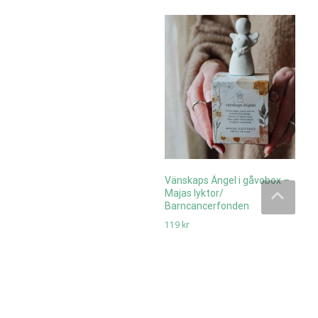
Vänskaps Ängel i gåvobox –
Majas lyktor/
Barncancerfonden
119
kr
Läs mera & köp