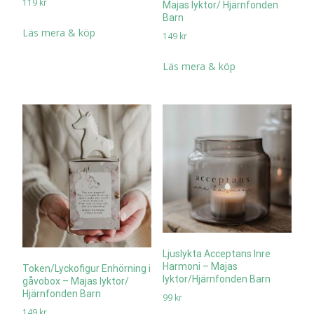
119
kr
Majas lyktor/ Hjärnfonden
Barn
Läs mera & köp
149
kr
Läs mera & köp
Ljuslykta Acceptans Inre
Harmoni – Majas
Token/Lyckofigur Enhörning i
lyktor/Hjärnfonden Barn
gåvobox – Majas lyktor/
Hjärnfonden Barn
99
kr
149
kr