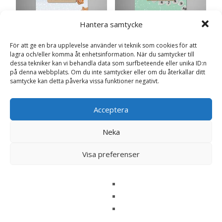
Hantera samtycke
För att ge en bra upplevelse använder vi teknik som cookies för att
lagra och/eller komma åt enhetsinformation. När du samtycker till
Nissebrev – Nissen är tillbaka
Nissebrev – Räkna lätt med
dessa tekniker kan vi behandla data som surfbeteende eller unika ID:n
år 2
nissen
på denna webbplats. Om du inte samtycker eller om du återkallar ditt
samtycke kan detta påverka vissa funktioner negativt.
115
kr
115
kr
Läs mera & köp
Läs mera & köp
Acceptera
Neka
Visa preferenser