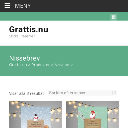
MENY
Grattis.nu
Skicka Presenter
Nissebrev
Grattis.nu
>
Produkter
>
Nissebrev
Sortera
Visar alla 3 resultat
efter
senaste