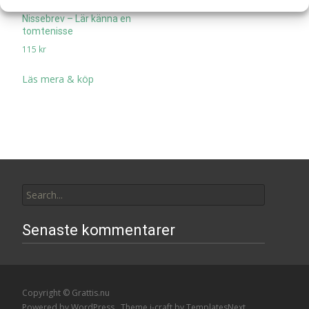
Nissebrev – Lär känna en
tomtenisse
115
kr
Läs mera & köp
Search
for:
Senaste kommentarer
Copyright © Grattis.nu
Powered by WordPress
, Theme
i-craft
by TemplatesNext.