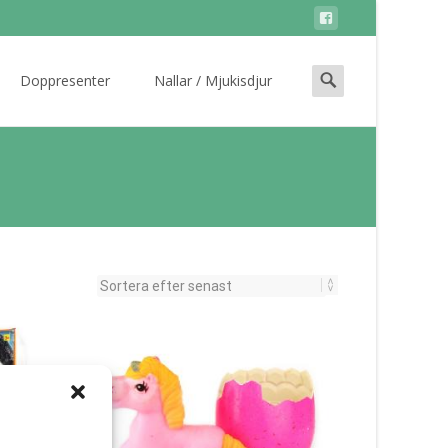
Search
Doppresenter
Nallar / Mjukisdjur
for: