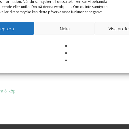
information. När du samtycker till dessa tekniker kan vi behandla
teende eller unika ID:n på denna webbplats. Om du inte samtycker
kallar ditt samtycke kan detta påverka vissa funktioner negativt.
ceptera
Neka
Visa pref
Magiskt Ägg Jumbo – Dinosaur
249
kr
Läs mera & köp
 Ägg Enhörning
ra & köp