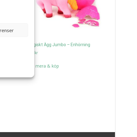
erenser
Magiskt Ägg Jumbo – Enhörning
295
kr
Läs mera & köp