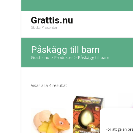
Grattis.nu
Skicka Presenter
Påskägg till barn
Grattis.nu
>
Produkter
>
Påskägg till barn
Sortera
Visar alla 4 resultat
efter
senaste
För att ge en br