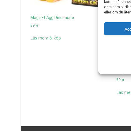
komma åt enhets
data som surfbe
eller om du åter
Magiskt Ägg Dinosaurie
39
kr
Ac
Läs mera & köp
Magiskt
59
kr
Läs me