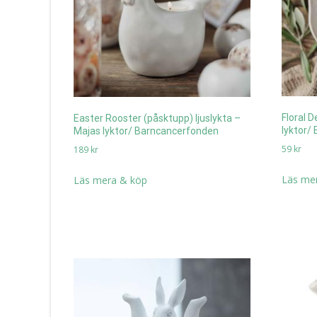
Floral 
Easter Rooster (påsktupp) ljuslykta –
lyktor/
Majas lyktor/ Barncancerfonden
59
kr
189
kr
Läs me
Läs mera & köp