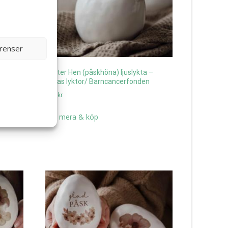
erenser
Easter Hen (påskhöna) ljuslykta –
Majas lyktor/ Barncancerfonden
169
kr
Läs mera & köp