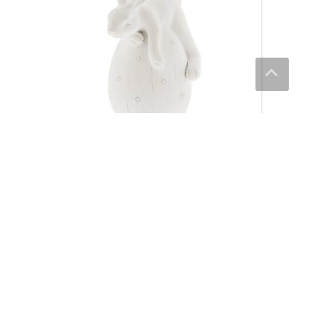
de på
Dekoration Semina Kanin hänger på
ägg (vit) – Lene Bjerre
209
kr
Läs mera & köp