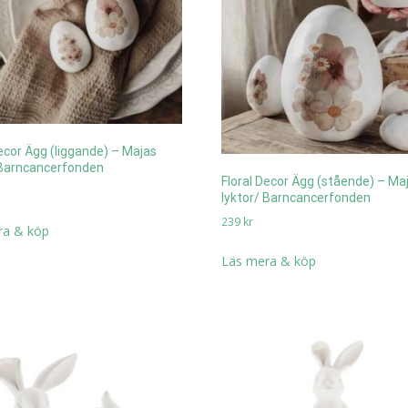
Decor Ägg (liggande) – Majas
 Barncancerfonden
Floral Decor Ägg (stående) – Ma
lyktor/ Barncancerfonden
239
kr
ra & köp
Läs mera & köp