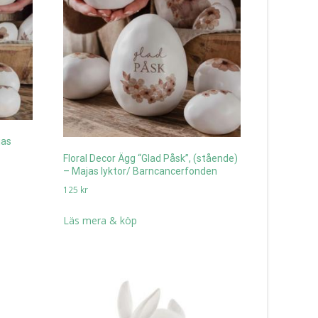
jas
Floral Decor Ägg “Glad Påsk”, (stående)
– Majas lyktor/ Barncancerfonden
125
kr
Läs mera & köp