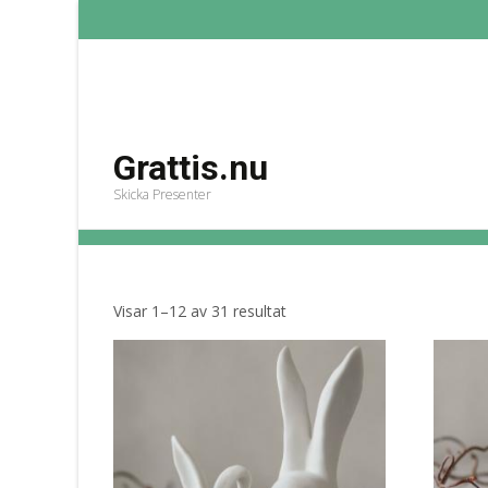
Grattis.nu
Skicka Presenter
Påskdekorationer
Grattis.nu
>
Produkter
>
Påskdekorationer
Sortera
Visar 1–12 av 31 resultat
efter
senaste