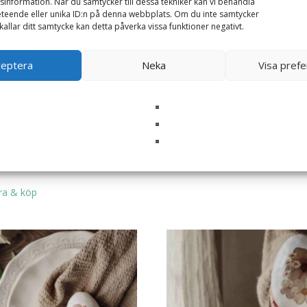
information. När du samtycker till dessa tekniker kan vi behandla
teende eller unika ID:n på denna webbplats. Om du inte samtycker
kallar ditt samtycke kan detta påverka vissa funktioner negativt.
ceptera
Neka
Visa pref
Vas Floral Bunny – Majas lyktor/
Barncancerfonden
479
kr
g med stämplar
Läs mera & köp
ra & köp