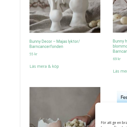
Bunny h
Bunny Decor – Majas lyktor/
blommor
Barncancerfonden
Barnca
55
kr
69
kr
Läs mera & köp
Läs me
För att ge en br