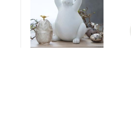
Semina Kanin, stående (vit) – Lene
Dekorat
Bjerre
ägg (vit
559
kr
319
kr
Läs mera & köp
Läs me