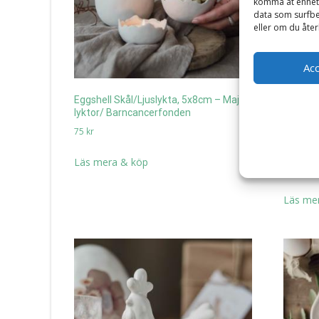
komma åt enhets
data som surfbe
eller om du åter
Ac
Eggshell Skål/Ljuslykta, 5x8cm – Majas
lyktor/ Barncancerfonden
75
kr
Äggfär
Läs mera & köp
99
kr
Läs me