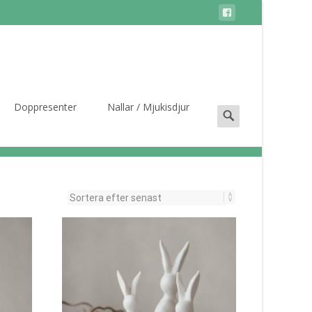
Search
Doppresenter
Nallar / Mjukisdjur
for: