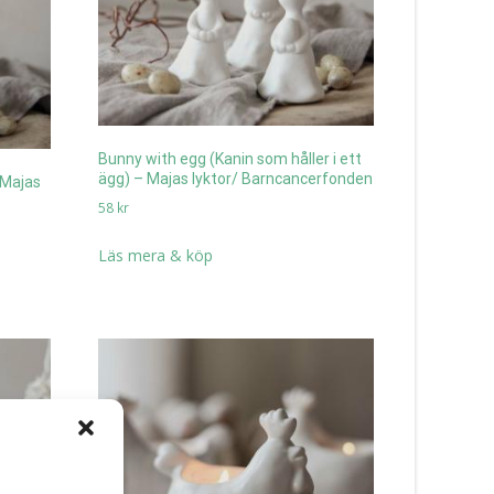
Bunny with egg (Kanin som håller i ett
ägg) – Majas lyktor/ Barncancerfonden
 Majas
58
kr
Läs mera & köp