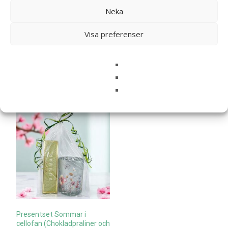
Neka
Presentset Vit Pion (i
Presentset Härliga Sommar i
cellofan) – Sköna Ting
Visa preferenser
cellofan (Chokladpraliner och
ljuslykta)
225
kr
289
kr
Läs mera & köp
Läs mera & köp
Presentset Sommar i
cellofan (Chokladpraliner och