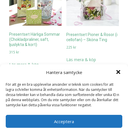
Presentset Härliga Sommar
Presentset Pioner & Rosor (i
(Chokladpraliner, saft,
cellofan) – Sköna Ting
ljuslykta & kort)
225
kr
315
kr
Läs mera & köp
Läs mera & köp
Hantera samtycke
För att ge en bra upplevelse använder vi teknik som cookies för att
lagra och/eller komma åt enhetsinformation. När du samtycker till
dessa tekniker kan vi behandla data som surfbeteende eller unika ID:n
på denna webbplats. Om du inte samtycker eller om du återkallar ditt
samtycke kan detta påverka vissa funktioner negativt.
Acceptera