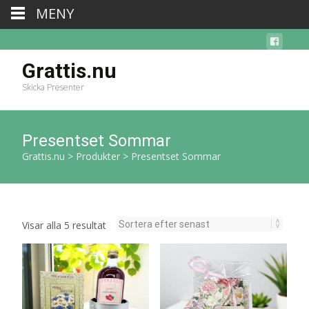
MENY
Grattis.nu
Skicka Presenter
Presentset Sommar
Grattis.nu
>
Produkter
>
Presentset Sommar
Sortera
Visar alla 5 resultat
efter
senaste