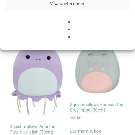
Läs mera & köp
Orange (30cm)
Visa preferenser
259
kr
Läs mera & köp
Squishmallows Harrison the
Grey Hippo (30cm)
259
kr
Squishmallows Anni the
Läs mera & köp
Purple Jellyfish (30cm)