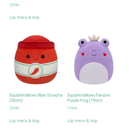
259
kr
Läs mera & köp
Squishmallows Illian Sriracha
Squishmallows Fancine
(30cm)
Purple Frog (19cm)
259
kr
179
kr
Läs mera & köp
Läs mera & köp