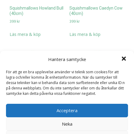
Squishmallows Howland Bull
Squishmallows Caedyn Cow
(40cm)
(40cm)
399
kr
399
kr
Läs mera & köp
Läs mera & köp
Hantera samtycke
För att ge en bra upplevelse använder vi teknik som cookies för att
lagra och/eller komma åt enhetsinformation. När du samtycker till
dessa tekniker kan vi behandla data som surfbeteende eller unika ID:n
på denna webbplats. Om du inte samtycker eller om du återkallar ditt
samtycke kan detta påverka vissa funktioner negativt.
Squishmallows Melrose the
Acceptera
Cassowary (30cm)
259
kr
Neka
Squishmallows Celia the