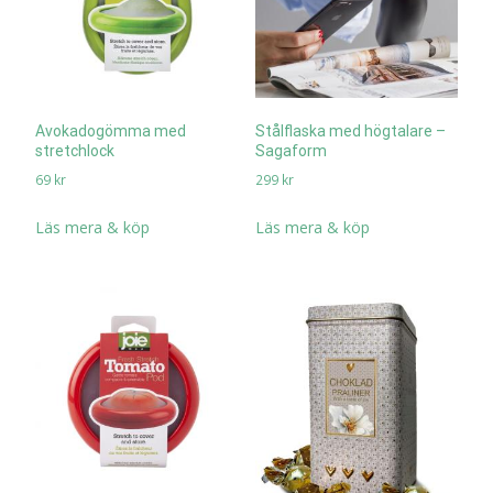
Avokadogömma med
Stålflaska med högtalare –
stretchlock
Sagaform
69
kr
299
kr
Läs mera & köp
Läs mera & köp