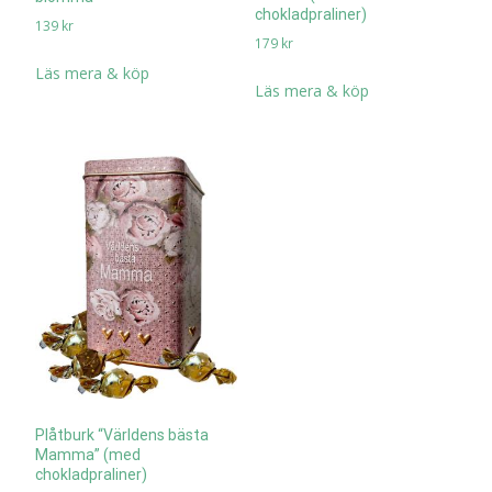
chokladpraliner)
139
kr
179
kr
Läs mera & köp
Läs mera & köp
Plåtburk “Världens bästa
Mamma” (med
chokladpraliner)