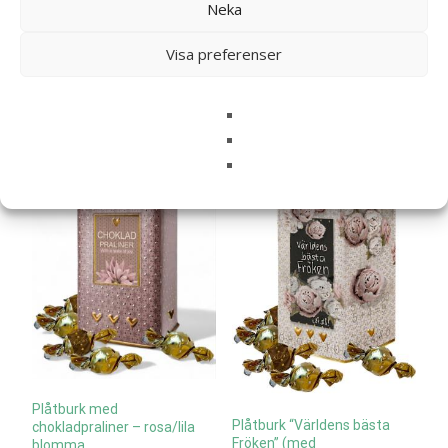
Neka
Sweets – Majas lyktor/
Majas lyktor/
Barncancerfonden
Barncancerfonden
Visa preferenser
399
kr
499
kr
Läs mera & köp
Läs mera & köp
Plåtburk med
Plåtburk “Världens bästa
chokladpraliner – rosa/lila
Fröken” (med
blomma