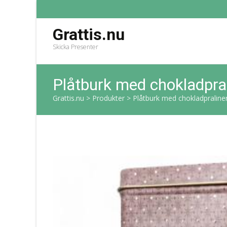
Grattis.nu
Skicka Presenter
Plåtburk med chokladpral
Grattis.nu
>
Produkter
>
Plåtburk med chokladpraline