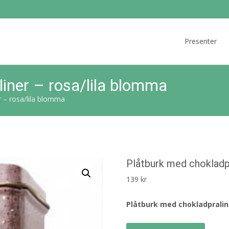
Skip
to
Presenter
content
iner – rosa/lila blomma
r – rosa/lila blomma
Plåtburk med chokladp
139
kr
Plåtburk med chokladpralin