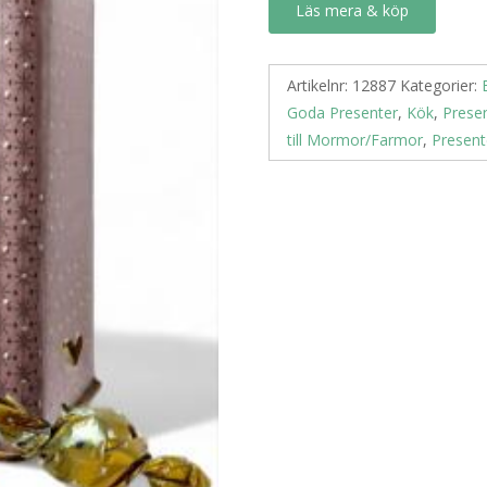
Läs mera & köp
Artikelnr:
12887
Kategorier:
Goda Presenter
,
Kök
,
Presen
till Mormor/Farmor
,
Presente