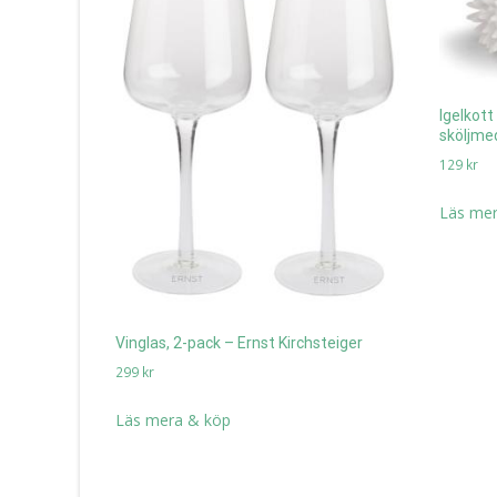
Igelkott
sköljmed
129
kr
Läs mer
Vinglas, 2-pack – Ernst Kirchsteiger
299
kr
Läs mera & köp