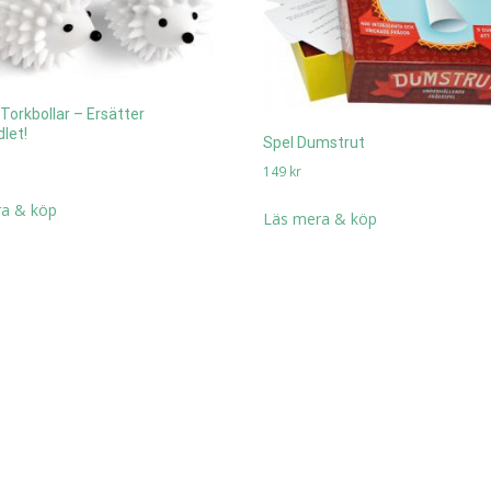
 Torkbollar – Ersätter
let!
Spel Dumstrut
149
kr
a & köp
Läs mera & köp