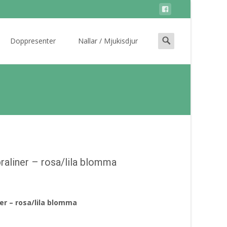
Search
Doppresenter
Nallar / Mjukisdjur
for:
raliner – rosa/lila blomma
er – rosa/lila blomma