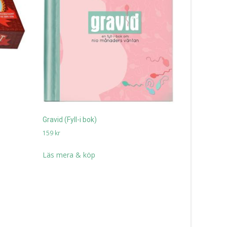
Spel Ascool
149
kr
Gravid (Fyll-i bok)
Läs mera 
159
kr
Läs mera & köp