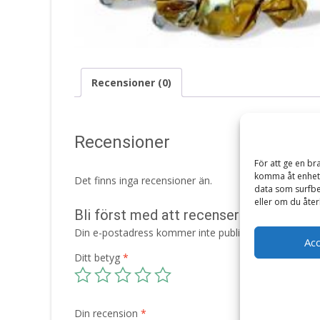
Recensioner (0)
Recensioner
För att ge en br
komma åt enhets
Det finns inga recensioner än.
data som surfbe
eller om du åter
Bli först med att recensera ”Plåtburk 
Din e-postadress kommer inte publiceras.
Obligatori
Ac
Ditt betyg
*
Din recension
*