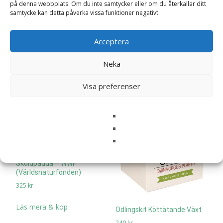
275
kr
på denna webbplats. Om du inte samtycker eller om du återkallar ditt
Bok “Alltid redo – Första
samtycke kan detta påverka vissa funktioner negativt.
Hjälpen”
Läs mera & köp
99
kr
Acceptera
Läs mera & köp
Neka
Visa preferenser
Sköldpadda – WWF
(Världsnaturfonden)
325
kr
Läs mera & köp
Odlingskit Köttätande Växt
249
kr