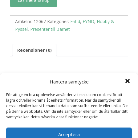
Läs mera & köp
Artikelnr:
12067
Kategorier:
Fritid
,
FYND
,
Hobby &
Pyssel
,
Presenter till Barnet
Recensioner (0)
Recensioner
Hantera samtycke
Det finns inga recensioner än.
För att ge en bra upplevelse använder vi teknik som cookies för att
lagra och/eller komma åt enhetsinformation. När du samtycker till
dessa tekniker kan vi behandla data som surfbeteende eller unika ID:n
Bli först med att recensera ”3D Colorables
på denna webbplats. Om du inte samtycker eller om du återkallar ditt
Målarleksaker Dinosaurier- Ooly”
samtycke kan detta påverka vissa funktioner negativt.
Din e-postadress kommer inte publiceras.
Obligatoriska fält
är märkta
*
Acceptera