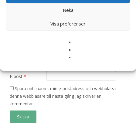
Ditt betyg
*
Neka
Visa preferenser
Din recension
*
Namn
*
E-post
*
Spara mitt namn, min e-postadress och webbplats i
denna webbläsare till nästa gång jag skriver en
kommentar.