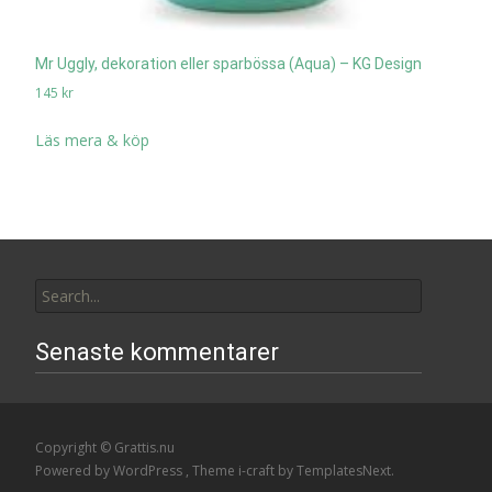
Mr Uggly, dekoration eller sparbössa (Aqua) – KG Design
145
kr
Läs mera & köp
Search
for:
Senaste kommentarer
Copyright © Grattis.nu
Powered by WordPress
, Theme
i-craft
by TemplatesNext.