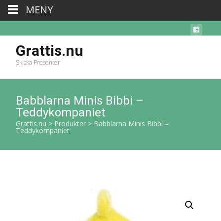
MENY
Grattis.nu
Skicka Presenter
Babblarna Minis Bibbi –
Teddykompaniet
Grattis.nu
>
Produkter
>
Babblarna Minis Bibbi –
Teddykompaniet