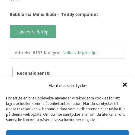
Babblarna Minis Bibbi – Teddykompaniet
Läs mera & köp
Artikelnr:
6153
Kategori:
Nallar / Mjukisdjur
Recensioner (0)
Hantera samtycke
Recensioner
För att ge en bra upplevelse använder vi teknik som cookies för att
lagra och/eller komma åt enhetsinformation. När du samtycker till
dessa tekniker kan vi behandla data som surfbeteende eller unika ID:n
Det finns inga recensioner än.
på denna webbplats. Om du inte samtycker eller om du återkallar ditt
samtycke kan detta påverka vissa funktioner negativt.
Bli först med att recensera ”Babblarna