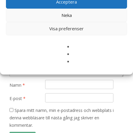
Minis Bibbi – Teddykompaniet”
Acceptera
Din e-postadress kommer inte publiceras.
Obligatoriska fält
Neka
är märkta
*
Ditt betyg
*
Visa preferenser
Din recension
*
Namn
*
E-post
*
Spara mitt namn, min e-postadress och webbplats i
denna webbläsare till nästa gång jag skriver en
kommentar.