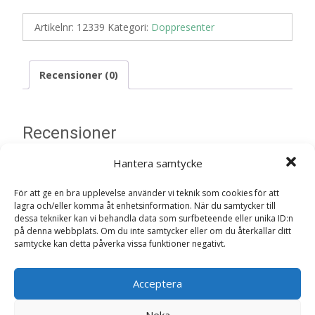
Artikelnr:
12339
Kategori:
Doppresenter
Recensioner (0)
Recensioner
Hantera samtycke
Det finns inga recensioner än.
För att ge en bra upplevelse använder vi teknik som cookies för att
Bli först med att recensera ”Baby Lefty &
lagra och/eller komma åt enhetsinformation. När du samtycker till
dessa tekniker kan vi behandla data som surfbeteende eller unika ID:n
Baby Black Sheep, 15cm – Bukowski
på denna webbplats. Om du inte samtycker eller om du återkallar ditt
Design Doppresent”
samtycke kan detta påverka vissa funktioner negativt.
Din e-postadress kommer inte publiceras.
Obligatoriska fält
är märkta
*
Acceptera
Ditt betyg
*