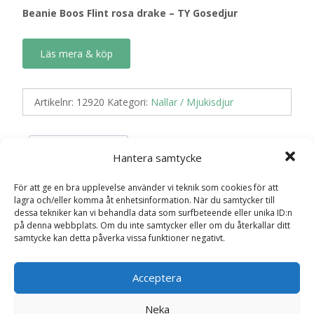
Beanie Boos Flint rosa drake – TY Gosedjur
Läs mera & köp
Artikelnr:
12920
Kategori:
Nallar / Mjukisdjur
Recensioner (0)
Hantera samtycke
För att ge en bra upplevelse använder vi teknik som cookies för att
lagra och/eller komma åt enhetsinformation. När du samtycker till
Recensioner
dessa tekniker kan vi behandla data som surfbeteende eller unika ID:n
på denna webbplats. Om du inte samtycker eller om du återkallar ditt
samtycke kan detta påverka vissa funktioner negativt.
Det finns inga recensioner än.
Acceptera
Bli först med att recensera ”Beanie Boos
Flint rosa drake – TY Gosedjur”
Neka
Din e-postadress kommer inte publiceras.
Obligatoriska fält