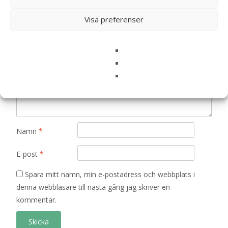
är märkta
*
Visa preferenser
Ditt betyg
*
Din recension
*
Namn
*
E-post
*
Spara mitt namn, min e-postadress och webbplats i
denna webbläsare till nästa gång jag skriver en
kommentar.