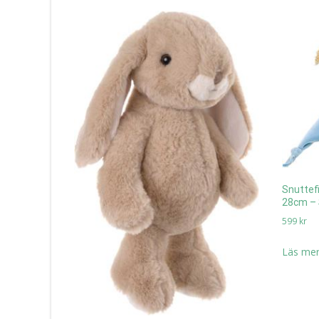
Snuttefi
28cm – S
599
kr
Läs mer