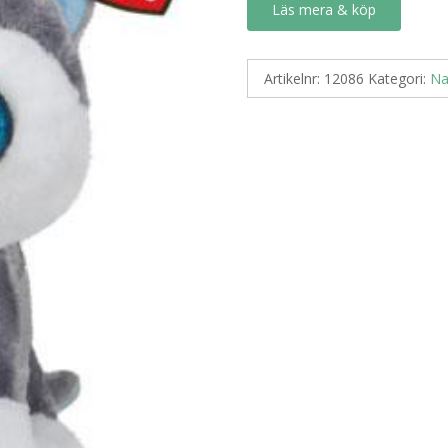
Läs mera & köp
Artikelnr:
12086
Kategori:
Na