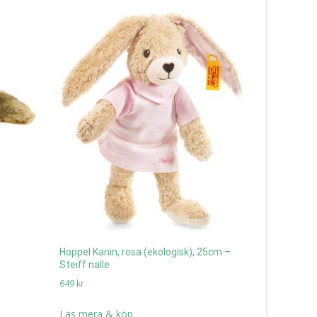
Nalle med 
Hoppel Kanin, rosa (ekologisk), 25cm –
nalle
Steiff nalle
649
kr
649
kr
Läs mera 
Läs mera & köp