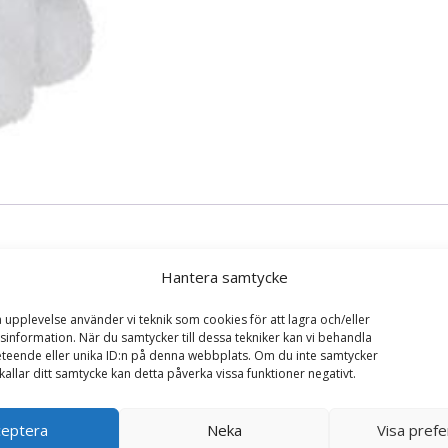
Hantera samtycke
a upplevelse använder vi teknik som cookies för att lagra och/eller
information. När du samtycker till dessa tekniker kan vi behandla
teende eller unika ID:n på denna webbplats. Om du inte samtycker
oos Slush (Hund) – TY Gosedjur”
kallar ditt samtycke kan detta påverka vissa funktioner negativt.
ska fält är märkta
*
ceptera
Neka
Visa pref