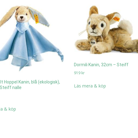
Dormili Kanin, 32cm – Steiff
919
kr
lt Hoppel Kanin, blå (ekologisk),
Läs mera & köp
teiff nalle
a & köp