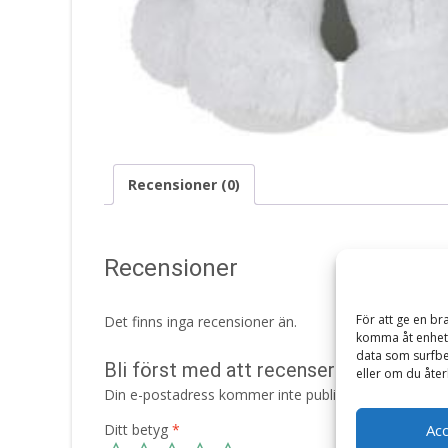
Recensioner (0)
Recensioner
För att ge en br
Det finns inga recensioner än.
komma åt enhets
data som surfbe
Bli först med att recensera ”Beanie B
eller om du åter
Din e-postadress kommer inte publiceras.
Obligatori
Ditt betyg
*
Ac