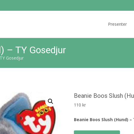
Skip
to
Presenter
content
) – TY Gosedjur
 TY Gosedjur
Beanie Boos Slush (Hu
110
kr
Beanie Boos Slush (Hund) –