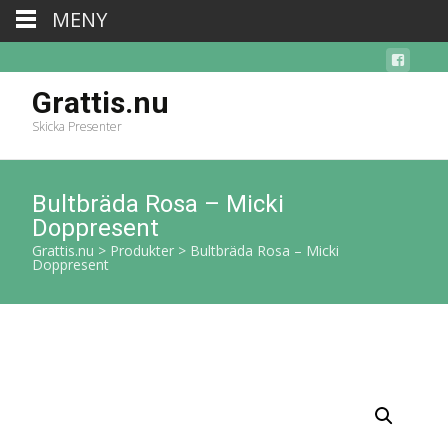
MENY
Grattis.nu
Skicka Presenter
Bultbräda Rosa – Micki
Doppresent
Grattis.nu
>
Produkter
>
Bultbräda Rosa – Micki
Doppresent