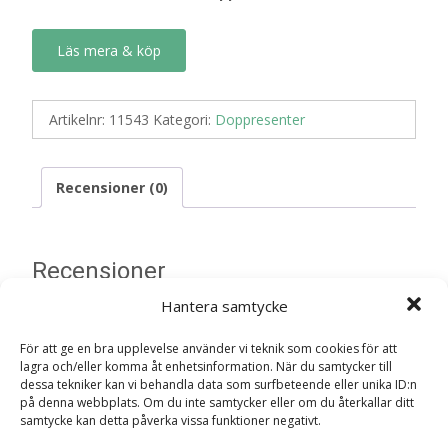
Läs mera & köp
Artikelnr:
11543
Kategori:
Doppresenter
Recensioner (0)
Recensioner
Hantera samtycke
Det finns inga recensioner än.
För att ge en bra upplevelse använder vi teknik som cookies för att
lagra och/eller komma åt enhetsinformation. När du samtycker till
Bli först med att recensera ”Bultbräda
dessa tekniker kan vi behandla data som surfbeteende eller unika ID:n
Rosa – Micki Doppresent”
på denna webbplats. Om du inte samtycker eller om du återkallar ditt
samtycke kan detta påverka vissa funktioner negativt.
Din e-postadress kommer inte publiceras.
Obligatoriska fält
är märkta
*