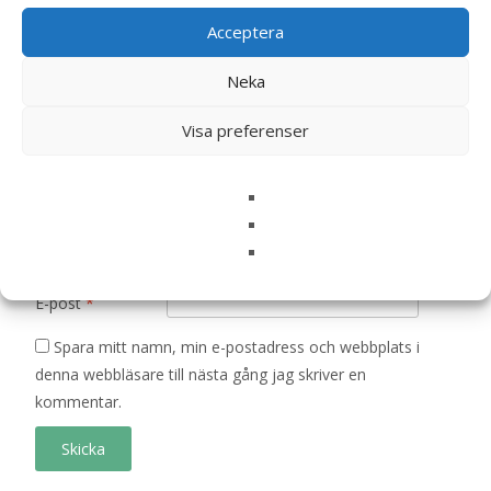
Acceptera
Ditt betyg
*
Neka
Din recension
*
Visa preferenser
Namn
*
E-post
*
Spara mitt namn, min e-postadress och webbplats i
denna webbläsare till nästa gång jag skriver en
kommentar.