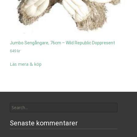
Jumbo Sengångare, 76cm – Wild Republic Doppresent
649
kr
Läs mera & köp
Search
for:
Senaste kommentarer