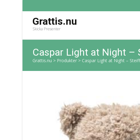
Grattis.nu
Skicka Presenter
Caspar Light at Night – 
Grattis.nu
>
Produkter
>
Caspar Light at Night – Stei