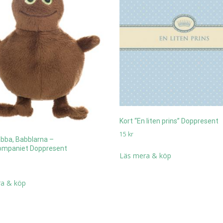
Kort “En liten prins” Doppresent
15
kr
abba, Babblarna –
ompaniet Doppresent
Läs mera & köp
a & köp