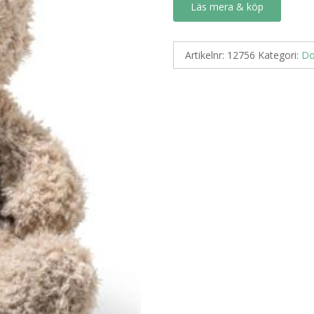
Läs mera & köp
Artikelnr:
12756
Kategori:
Do