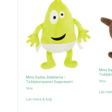
Minis B
Teddyk
Minis Dadda, Babblarna –
99
kr
Teddykompaniet Doppresent
99
kr
Läs mer
Läs mera & köp