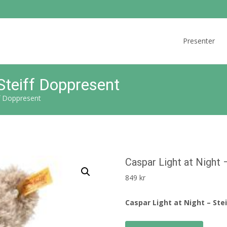
Skip
to
Presenter
content
Steiff Doppresent
ff Doppresent
Caspar Light at Night 
849
kr
Caspar Light at Night – Ste