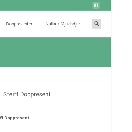
Search
Doppresenter
Nallar / Mjukisdjur
for:
– Steiff Doppresent
iff Doppresent