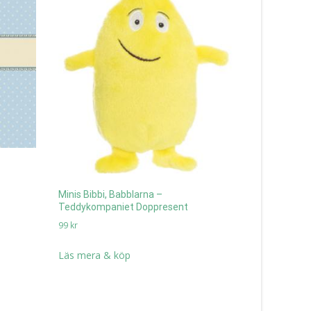
Mätsticka 
rosa Doppr
359
kr
Läs mera 
Minis Bibbi, Babblarna –
Teddykompaniet Doppresent
99
kr
Läs mera & köp