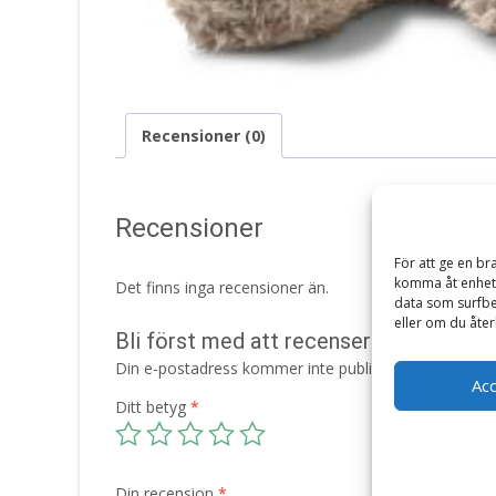
Recensioner (0)
Recensioner
För att ge en br
komma åt enhets
Det finns inga recensioner än.
data som surfbe
eller om du åter
Bli först med att recensera ”Caspar Li
Din e-postadress kommer inte publiceras.
Obligatori
Ac
Ditt betyg
*
Din recension
*