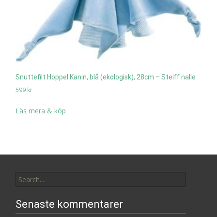
Snuttefilt Hoppel Kanin, blå (ekologisk), 28cm – Steiff nalle
599
kr
Läs mera & köp
Search
for:
Senaste kommentarer