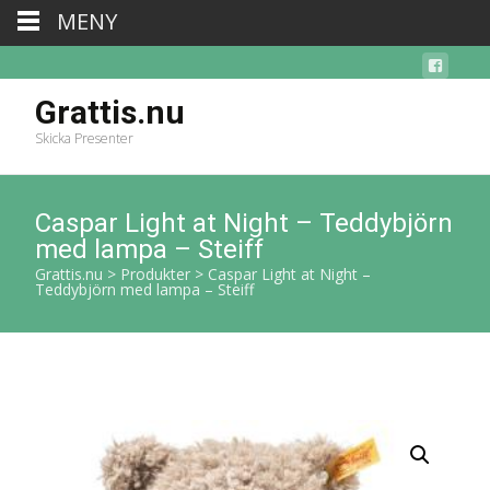
MENY
Grattis.nu
Skicka Presenter
Caspar Light at Night – Teddybjörn
med lampa – Steiff
Grattis.nu
>
Produkter
>
Caspar Light at Night –
Teddybjörn med lampa – Steiff