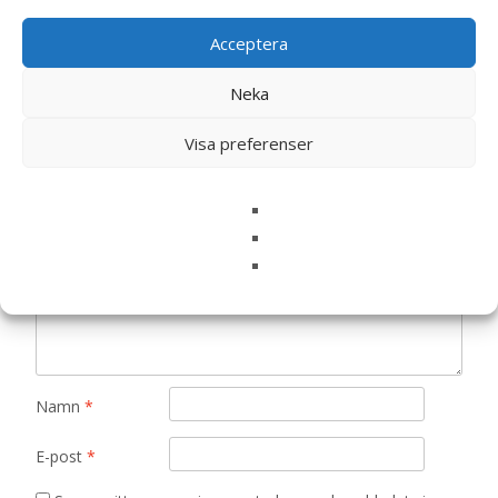
Det finns inga recensioner än.
Acceptera
Bli först med att recensera ”Caspar Light
at Night – Teddybjörn med lampa – Steiff”
Neka
Din e-postadress kommer inte publiceras.
Obligatoriska fält
Visa preferenser
är märkta
*
Ditt betyg
*
Din recension
*
Namn
*
E-post
*