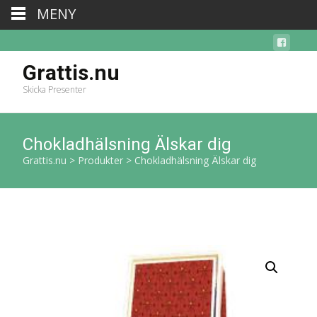
MENY
Grattis.nu
Skicka Presenter
Chokladhälsning Älskar dig
Grattis.nu
>
Produkter
>
Chokladhälsning Älskar dig