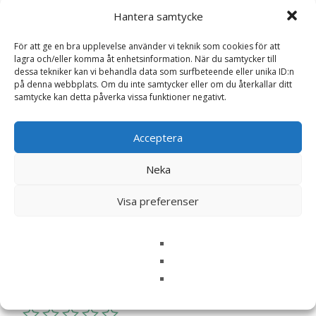
Gott
,
Gratulationskort
,
Klaras Goda Presenter
,
Hantera samtycke
Presenter till Flickvän
,
Presenter till Pojkvän
,
Romantiska presenter
,
Vår
För att ge en bra upplevelse använder vi teknik som cookies för att
lagra och/eller komma åt enhetsinformation. När du samtycker till
dessa tekniker kan vi behandla data som surfbeteende eller unika ID:n
på denna webbplats. Om du inte samtycker eller om du återkallar ditt
Recensioner (0)
samtycke kan detta påverka vissa funktioner negativt.
Acceptera
Recensioner
Neka
Det finns inga recensioner än.
Visa preferenser
Bli först med att recensera
”Chokladhälsning Älskar dig”
Din e-postadress kommer inte publiceras.
Obligatoriska fält
är märkta
*
Ditt betyg
*