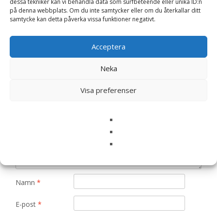
dessa tekniker kan vi behandla data som surfbeteende eller unika ID:n
Det finns inga recensioner än.
på denna webbplats. Om du inte samtycker eller om du återkallar ditt
samtycke kan detta påverka vissa funktioner negativt.
Bli först med att recensera ”Diinglisar
Snuttefilt, Katt – Teddykompaniet”
Acceptera
Din e-postadress kommer inte publiceras.
Obligatoriska fält
Neka
är märkta
*
Ditt betyg
*
Visa preferenser
Din recension
*
Namn
*
E-post
*