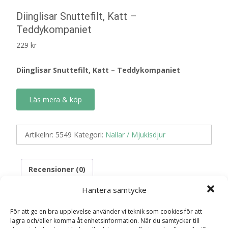
Diinglisar Snuttefilt, Katt –
Teddykompaniet
229
kr
Diinglisar Snuttefilt, Katt – Teddykompaniet
Läs mera & köp
Artikelnr:
5549
Kategori:
Nallar / Mjukisdjur
Recensioner (0)
Hantera samtycke
Recensioner
För att ge en bra upplevelse använder vi teknik som cookies för att
lagra och/eller komma åt enhetsinformation. När du samtycker till