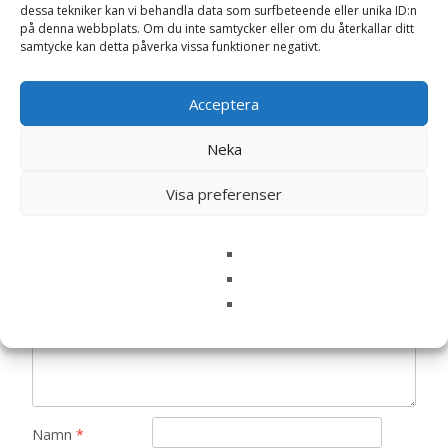
Recensioner
dessa tekniker kan vi behandla data som surfbeteende eller unika ID:n
på denna webbplats. Om du inte samtycker eller om du återkallar ditt
samtycke kan detta påverka vissa funktioner negativt.
Det finns inga recensioner än.
Bli först med att recensera ”Diinglisar
Acceptera
Snuttefilt Special Edition kanin –
Neka
Teddykompaniet”
Din e-postadress kommer inte publiceras.
Obligatoriska fält
Visa preferenser
är märkta
*
Ditt betyg
*
Din recension
*
Namn
*