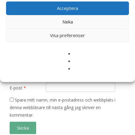
är märkta
*
Acceptera
Ditt betyg
*
Neka
Visa preferenser
Din recension
*
Namn
*
E-post
*
Spara mitt namn, min e-postadress och webbplats i
denna webbläsare till nästa gång jag skriver en
kommentar.