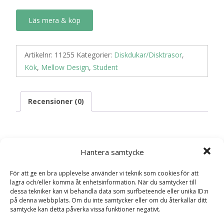
Läs mera & köp
Artikelnr:
11255
Kategorier:
Diskdukar/Disktrasor
,
Kök
,
Mellow Design
,
Student
Recensioner (0)
Recensioner
Hantera samtycke
Det finns inga recensioner än.
För att ge en bra upplevelse använder vi teknik som cookies för att
lagra och/eller komma åt enhetsinformation. När du samtycker till
dessa tekniker kan vi behandla data som surfbeteende eller unika ID:n
Bli först med att recensera ”Disktrasa med
på denna webbplats. Om du inte samtycker eller om du återkallar ditt
band “Student””
samtycke kan detta påverka vissa funktioner negativt.
Din e-postadress kommer inte publiceras.
Obligatoriska fält