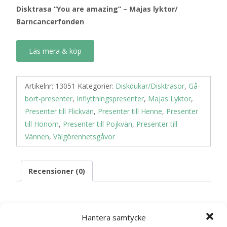
Disktrasa “You are amazing” – Majas lyktor/
Barncancerfonden
Läs mera & köp
Artikelnr:
13051
Kategorier:
Diskdukar/Disktrasor
,
Gå-
bort-presenter
,
Inflyttningspresenter
,
Majas Lyktor
,
Presenter till Flickvän
,
Presenter till Henne
,
Presenter
till Honom
,
Presenter till Pojkvän
,
Presenter till
Vännen
,
Välgörenhetsgåvor
Recensioner (0)
Recensioner
Hantera samtycke