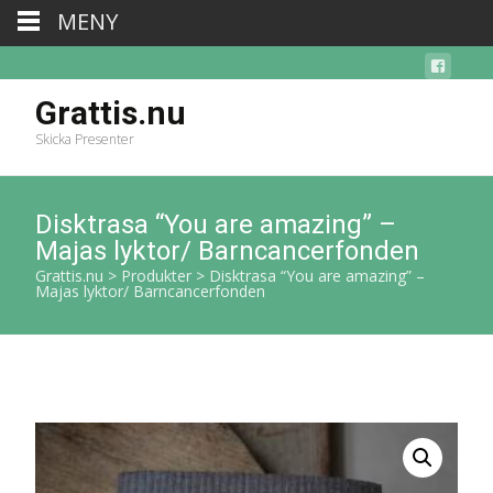
MENY
Grattis.nu
Skicka Presenter
Disktrasa “You are amazing” –
Majas lyktor/ Barncancerfonden
Grattis.nu
>
Produkter
>
Disktrasa “You are amazing” –
Majas lyktor/ Barncancerfonden