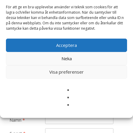
För att ge en bra upplevelse använder vi teknik som cookies för att
Det finns inga recensioner än.
lagra och/eller komma åt enhetsinformation. När du samtycker till
dessa tekniker kan vi behandla data som surfbeteende eller unika ID:n
Bli först med att recensera ”Disktrasa “You
på denna webbplats. Om du inte samtycker eller om du återkallar ditt
are amazing” – Majas lyktor/
samtycke kan detta påverka vissa funktioner negativt.
Barncancerfonden”
Din e-postadress kommer inte publiceras.
Obligatoriska fält
Acceptera
är märkta
*
Neka
Ditt betyg
*
Visa preferenser
Din recension
*
Namn
*