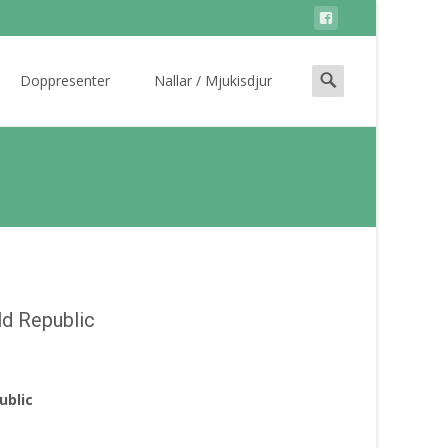
Search
Doppresenter
Nallar / Mjukisdjur
for:
ld Republic
ublic