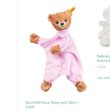
Nalleäng
Bukowsk
175
kr
Läs mer
Snuttefilt Rosa, Sleep well, 28cm, –
Steiff