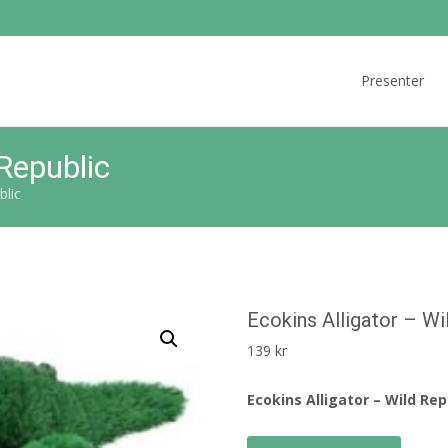
Skip
to
Presenter
content
Republic
blic
Ecokins Alligator – Wi
139
kr
Ecokins Alligator – Wild Rep