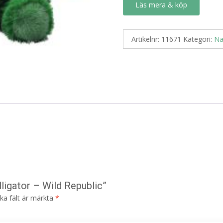
Läs mera & köp
Artikelnr:
11671
Kategori:
Na
lligator – Wild Republic”
ska fält är märkta
*