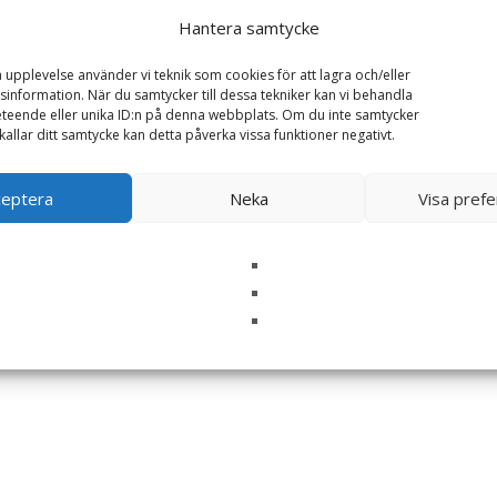
Hantera samtycke
a upplevelse använder vi teknik som cookies för att lagra och/eller
information. När du samtycker till dessa tekniker kan vi behandla
teende eller unika ID:n på denna webbplats. Om du inte samtycker
kallar ditt samtycke kan detta påverka vissa funktioner negativt.
ceptera
Neka
Visa pref
i denna webbläsare till nästa gång jag skriver en kommentar.