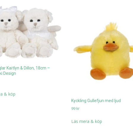
lar Kaitlyn & Dillon, 18cm –
i Design
a & köp
Kyckling Gullefjun med ljud
99
kr
Läs mera & köp