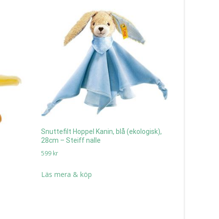
Snuttefilt Hoppel Kanin, blå (ekologisk),
28cm – Steiff nalle
599
kr
Läs mera & köp
Katten Mac
design, 25
225
kr