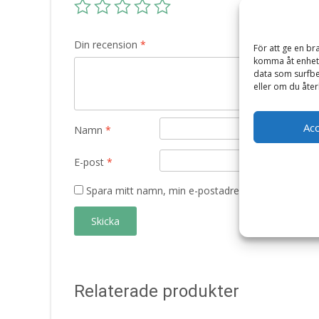
Din recension
*
För att ge en br
komma åt enhets
data som surfbe
eller om du åter
Ac
Namn
*
E-post
*
Spara mitt namn, min e-postadress och webbplats 
Relaterade produkter