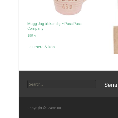
Mugg Jag älskar dig – Puss Puss
Company
299
kr
Läs mera & köp
Search
Sena
for:
Copyright © Grattis.nu
Massage