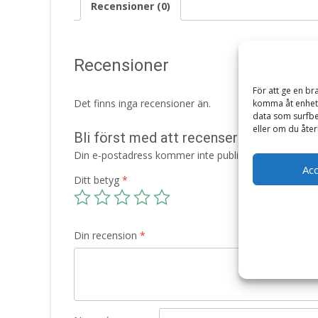
Recensioner (0)
Recensioner
För att ge en br
Det finns inga recensioner än.
komma åt enhets
data som surfbe
eller om du åter
Bli först med att recensera ”*FÖRBOK
Din e-postadress kommer inte publiceras.
Obligatori
Ac
Ditt betyg
*
Din recension
*