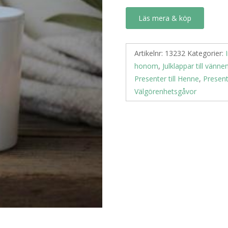
Läs mera & köp
Artikelnr:
13232
Kategorier:
honom
,
Julklappar till vänne
Presenter till Henne
,
Present
Välgörenhetsgåvor