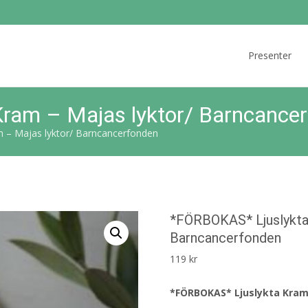
Skip
to
Presenter
content
ram – Majas lyktor/ Barncance
 – Majas lyktor/ Barncancerfonden
*FÖRBOKAS* Ljuslykta
Barncancerfonden
119
kr
*FÖRBOKAS* Ljuslykta Kram