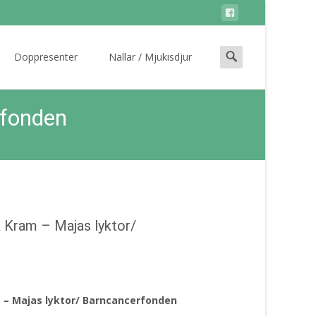
Search
Doppresenter
Nallar / Mjukisdjur
for:
rfonden
 Kram – Majas lyktor/
 – Majas lyktor/ Barncancerfonden