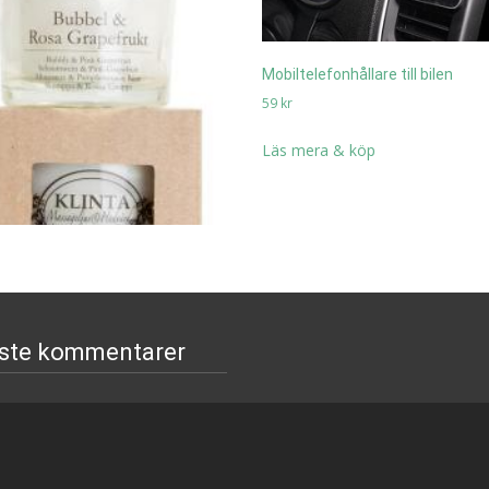
Mobiltelefonhållare till bilen
59
kr
Läs mera & köp
ste kommentarer
ljus/Doftljus Frukter/Bär –