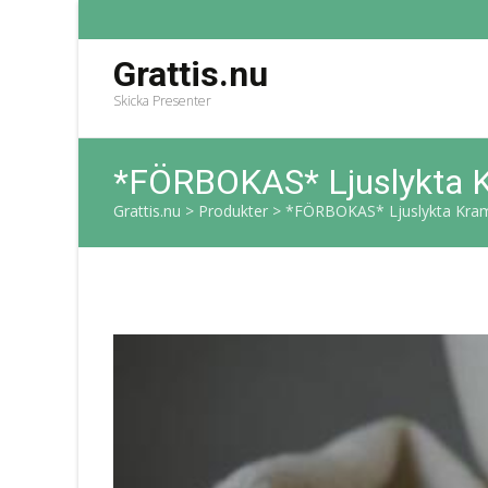
Grattis.nu
Skicka Presenter
*FÖRBOKAS* Ljuslykta K
Grattis.nu
>
Produkter
>
*FÖRBOKAS* Ljuslykta Kram