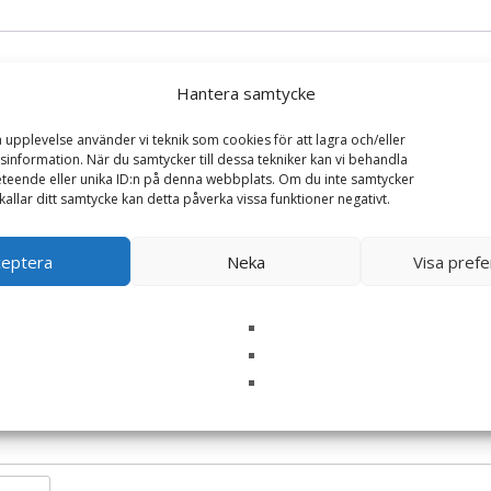
Hantera samtycke
a upplevelse använder vi teknik som cookies för att lagra och/eller
information. När du samtycker till dessa tekniker kan vi behandla
teende eller unika ID:n på denna webbplats. Om du inte samtycker
kallar ditt samtycke kan detta påverka vissa funktioner negativt.
AS* Ljuslykta Kram – Majas lyktor/ Barncancerfon
ska fält är märkta
*
ceptera
Neka
Visa pref