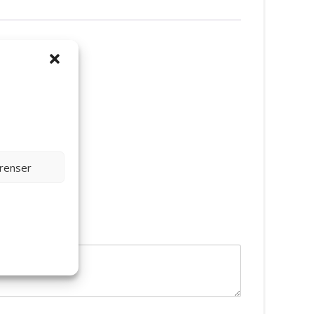
den”
erenser