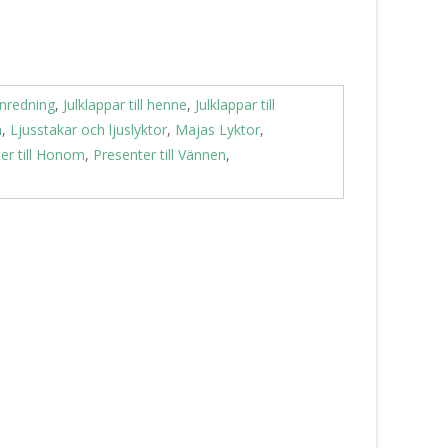
Inredning
,
Julklappar till henne
,
Julklappar till
n
,
Ljusstakar och ljuslyktor
,
Majas Lyktor
,
er till Honom
,
Presenter till Vännen
,