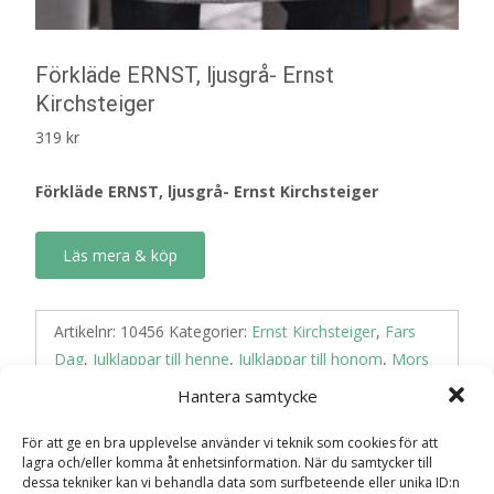
Förkläde ERNST, ljusgrå- Ernst
Kirchsteiger
319
kr
Förkläde ERNST, ljusgrå- Ernst Kirchsteiger
Läs mera & köp
Artikelnr:
10456
Kategorier:
Ernst Kirchsteiger
,
Fars
Dag
,
Julklappar till henne
,
Julklappar till honom
,
Mors
Dag
,
Presenter till Henne
,
Presenter till Honom
,
Hantera samtycke
Presenter till Morfar/Farfar
,
Presenter till
Mormor/Farmor
,
Sommar
För att ge en bra upplevelse använder vi teknik som cookies för att
lagra och/eller komma åt enhetsinformation. När du samtycker till
dessa tekniker kan vi behandla data som surfbeteende eller unika ID:n