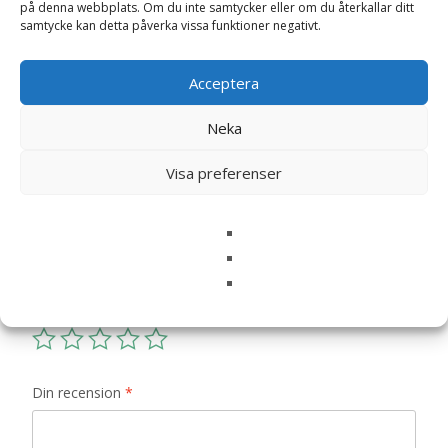
på denna webbplats. Om du inte samtycker eller om du återkallar ditt
Recensioner (0)
samtycke kan detta påverka vissa funktioner negativt.
Acceptera
Recensioner
Neka
Det finns inga recensioner än.
Visa preferenser
Bli först med att recensera ”Förkläde
ERNST, ljusgrå- Ernst Kirchsteiger”
Din e-postadress kommer inte publiceras.
Obligatoriska fält
är märkta
*
Ditt betyg
*
Din recension
*