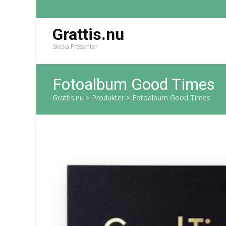
Grattis.nu
Skicka Presenter
Fotoalbum Good Times
Grattis.nu
>
Produkter
>
Fotoalbum Good Times