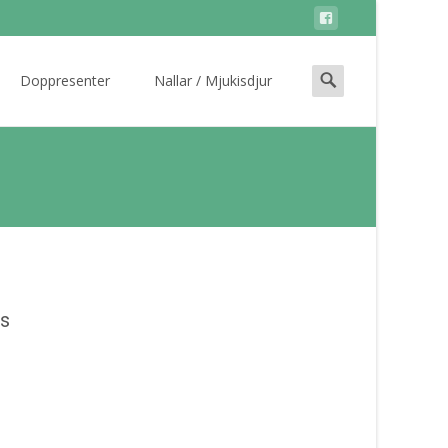
Search
Doppresenter
Nallar / Mjukisdjur
for:
s