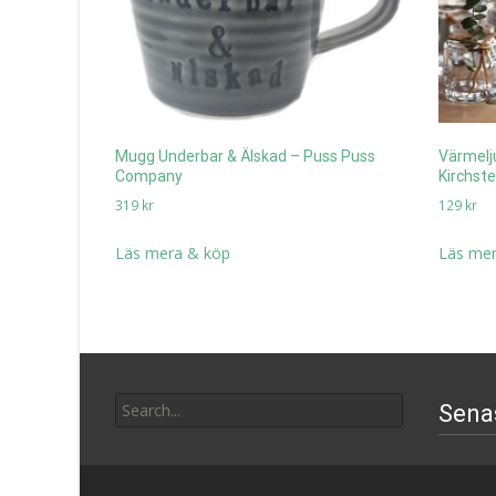
Mugg Underbar & Älskad – Puss Puss
Värmelju
Company
Kirchste
319
kr
129
kr
Läs mera & köp
Läs mer
Search
Sena
for: