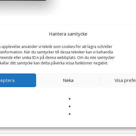
Hantera samtycke
a upplevelse använder vi teknik som cookies för att lagra och/eller
information. När du samtycker till dessa tekniker kan vi behandla
teende eller unika ID:n på denna webbplats. Om du inte samtycker
kallar ditt samtycke kan detta påverka vissa funktioner negativt.
ceptera
Neka
Visa pref
um Good Times”
ska fält är märkta
*