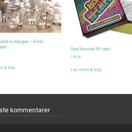
slykta, klarglas – Ernst
iger
Spel Ascoola 90-talet
149
kr
a & köp
Läs mera & köp
ste kommentarer