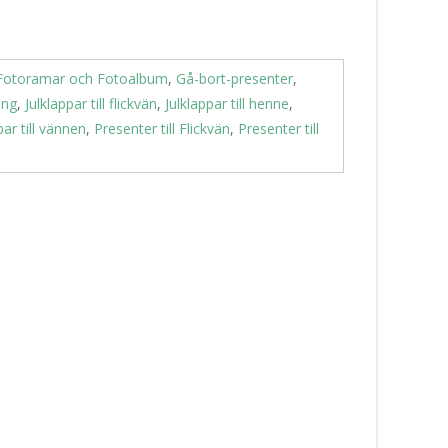
Fotoramar och Fotoalbum
,
Gå-bort-presenter
,
ing
,
Julklappar till flickvän
,
Julklappar till henne
,
par till vännen
,
Presenter till Flickvän
,
Presenter till