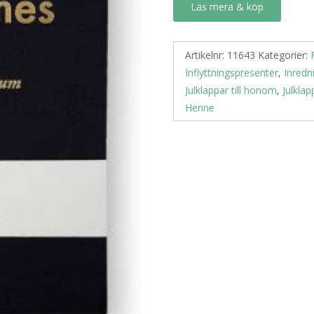
Läs mera & köp
Artikelnr:
11643
Kategorier:
Inflyttningspresenter
,
Inredn
Julklappar till honom
,
Julklap
Henne