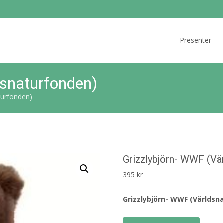
Skip
to
Presenter
content
dsnaturfonden)
turfonden)
Grizzlybjörn- WWF (Vä
395
kr
Grizzlybjörn- WWF (Världsn