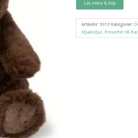
Läs mera & köp
Artikelnr:
9313
Kategorier:
D
Mjukisdjur
,
Presenter till Ba