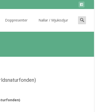
Search
Doppresenter
Nallar / Mjukisdjur
for:
rldsnaturfonden)
aturfonden)