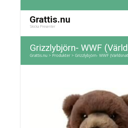
Grattis.nu
Skicka Presenter
Grizzlybjörn- WWF (Värl
Grattis.nu
>
Produkter
>
Grizzlybjörn- WWF (Världsna