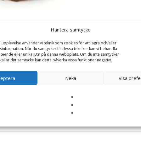
Hantera samtycke
a upplevelse använder vi teknik som cookies för att lagra och/eller
information. När du samtycker till dessa tekniker kan vi behandla
teende eller unika ID:n på denna webbplats. Om du inte samtycker
kallar ditt samtycke kan detta påverka vissa funktioner negativt.
ceptera
Neka
Visa pref
jörn- WWF (Världsnaturfonden)”
ska fält är märkta
*