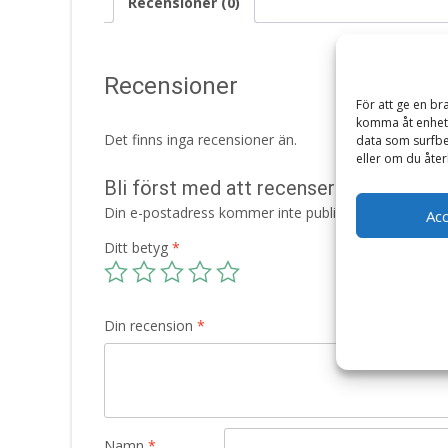
Recensioner (0)
Recensioner
För att ge en br
komma åt enhets
Det finns inga recensioner än.
data som surfbe
eller om du åter
Bli först med att recensera ”Hamburge
Din e-postadress kommer inte publiceras.
Obligatori
Ac
Ditt betyg
*
Din recension
*
Namn
*