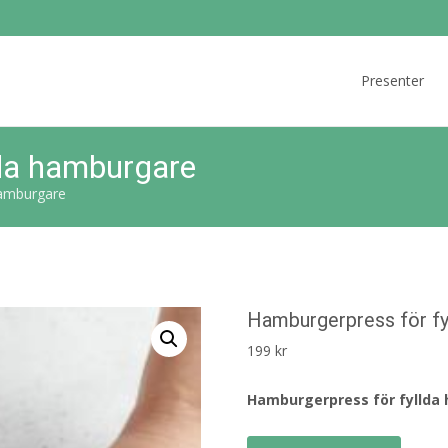
Skip
to
Presenter
content
lda hamburgare
hamburgare
Hamburgerpress för fy
199
kr
Hamburgerpress för fyllda