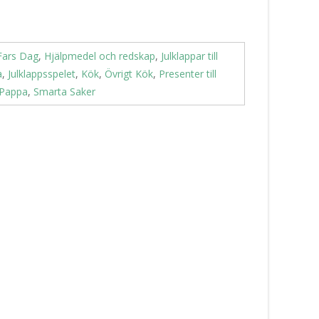
Fars Dag
,
Hjälpmedel och redskap
,
Julklappar till
a
,
Julklappsspelet
,
Kök
,
Övrigt Kök
,
Presenter till
l Pappa
,
Smarta Saker