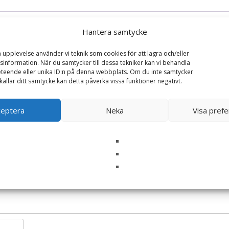
Hantera samtycke
a upplevelse använder vi teknik som cookies för att lagra och/eller
information. När du samtycker till dessa tekniker kan vi behandla
teende eller unika ID:n på denna webbplats. Om du inte samtycker
kallar ditt samtycke kan detta påverka vissa funktioner negativt.
rpress för fyllda hamburgare”
ska fält är märkta
*
ceptera
Neka
Visa pref