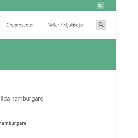
Search
Doppresenter
Nallar / Mjukisdjur
for:
llda hamburgare
 hamburgare