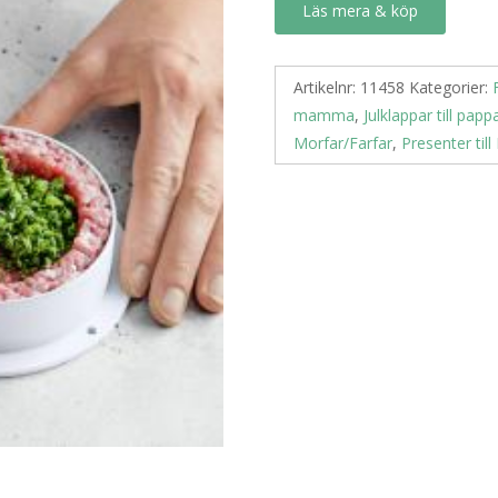
Läs mera & köp
Artikelnr:
11458
Kategorier:
mamma
,
Julklappar till papp
Morfar/Farfar
,
Presenter til