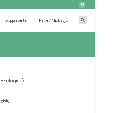
Search
Doppresenter
Nallar / Mjukisdjur
for:
Ekologisk)
gisk)