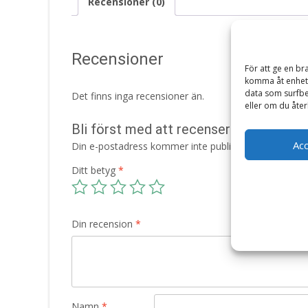
Recensioner (0)
Recensioner
För att ge en br
komma åt enhets
data som surfbe
Det finns inga recensioner än.
eller om du åter
Bli först med att recensera ”Hemlig 
Ac
Din e-postadress kommer inte publiceras.
Obligatori
Ditt betyg
*
Din recension
*
Namn
*