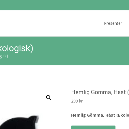
Skip
to
Presenter
content
ologisk)
isk)
Hemlig Gömma, Häst (
299
kr
Hemlig Gömma, Häst (Ekolo