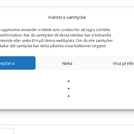
Hantera samtycke
a upplevelse använder vi teknik som cookies för att lagra och/eller
information. När du samtycker till dessa tekniker kan vi behandla
teende eller unika ID:n på denna webbplats. Om du inte samtycker
kallar ditt samtycke kan detta påverka vissa funktioner negativt.
Gömma, Häst (Ekologisk)”
ceptera
Neka
Visa pref
ska fält är märkta
*