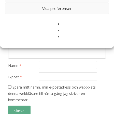
är märkta
*
Visa preferenser
Ditt betyg
*
Din recension
*
Namn
*
E-post
*
Spara mitt namn, min e-postadress och webbplats i
denna webbläsare till nästa gång jag skriver en
kommentar.