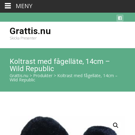
MENY
Grattis.nu
Skicka Presenter
Koltrast med fågelläte, 14cm –
Wild Republic
Grattis.nu
>
Produkter
>
Koltrast med fågelläte, 14cm –
Wild Republic