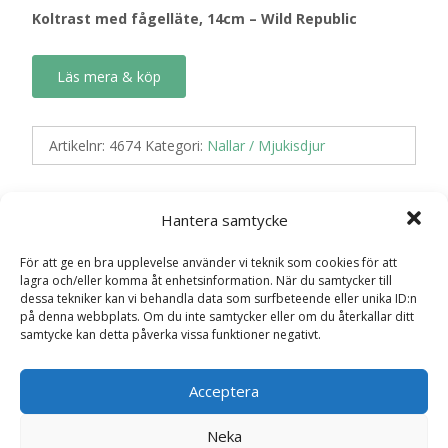
Koltrast med fågelläte, 14cm – Wild Republic
Läs mera & köp
Artikelnr:
4674
Kategori:
Nallar / Mjukisdjur
Recensioner (0)
Hantera samtycke
För att ge en bra upplevelse använder vi teknik som cookies för att
lagra och/eller komma åt enhetsinformation. När du samtycker till
Recensioner
dessa tekniker kan vi behandla data som surfbeteende eller unika ID:n
på denna webbplats. Om du inte samtycker eller om du återkallar ditt
samtycke kan detta påverka vissa funktioner negativt.
Det finns inga recensioner än.
Acceptera
Bli först med att recensera ”Koltrast med
fågelläte, 14cm – Wild Republic”
Neka
Din e-postadress kommer inte publiceras.
Obligatoriska fält