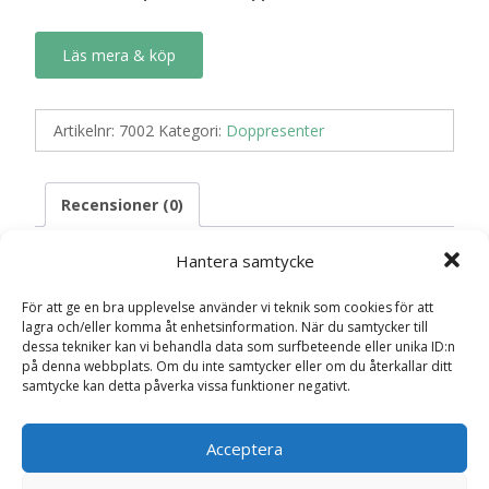
Läs mera & köp
Artikelnr:
7002
Kategori:
Doppresenter
Recensioner (0)
Hantera samtycke
Recensioner
För att ge en bra upplevelse använder vi teknik som cookies för att
lagra och/eller komma åt enhetsinformation. När du samtycker till
dessa tekniker kan vi behandla data som surfbeteende eller unika ID:n
Det finns inga recensioner än.
på denna webbplats. Om du inte samtycker eller om du återkallar ditt
samtycke kan detta påverka vissa funktioner negativt.
Bli först med att recensera ”Kort “En liten
prinsessa” Doppresent”
Acceptera
Din e-postadress kommer inte publiceras.
Obligatoriska fält
är märkta
*