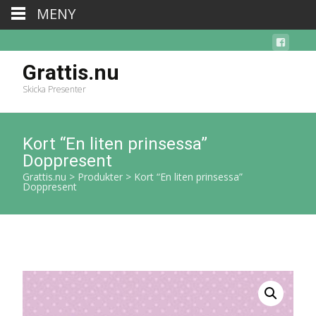
MENY
Grattis.nu
Skicka Presenter
Kort “En liten prinsessa”
Doppresent
Grattis.nu
>
Produkter
>
Kort “En liten prinsessa”
Doppresent