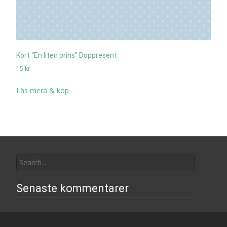
Kort “En liten prins” Doppresent
15
kr
Läs mera & köp
Search
for:
Senaste kommentarer