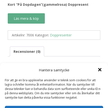
Kort “På Dopdagen”(gammelrosa) Doppresent
Läs mera & köp
Artikelnr:
7006
Kategori:
Doppresenter
Recensioner (0)
Hantera samtycke
Recensioner
För att ge en bra upplevelse använder vi teknik som cookies för att
Det finns inga recensioner än.
lagra och/eller komma åt enhetsinformation. När du samtycker till
dessa tekniker kan vi behandla data som surfbeteende eller unika ID:n
på denna webbplats. Om du inte samtycker eller om du återkallar ditt
Bli först med att recensera ”Kort “På
samtycke kan detta påverka vissa funktioner negativt.
Dopdagen”(gammelrosa) Doppresent”
Din e-postadress kommer inte publiceras.
Obligatoriska fält