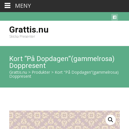
MENY
Grattis.nu
Skicka Presenter
Kort “På Dopdagen”(gammelrosa)
Doppresent
Grattis.nu
>
Produkter
>
Kort “På Dopdagen”(gammelrosa)
Doppresent