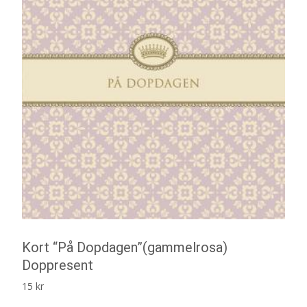
Kort “På Dopdagen”(gammelrosa)
Doppresent
15
kr