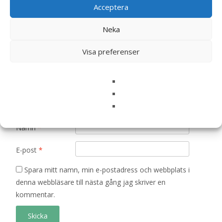
Acceptera
är märkta
*
Neka
Ditt betyg
*
Visa preferenser
Din recension
*
Namn
*
E-post
*
Spara mitt namn, min e-postadress och webbplats i
denna webbläsare till nästa gång jag skriver en
kommentar.