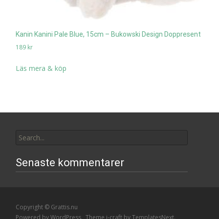
Kanin Kanini Pale Blue, 15cm – Bukowski Design Doppresent
189
kr
Läs mera & köp
Search
for:
Senaste kommentarer
Copyright © Grattis.nu
Powered by WordPress
, Theme
i-craft
by TemplatesNext.