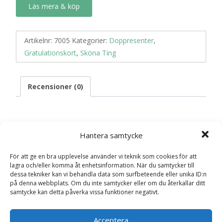
Läs mera & köp
Artikelnr:
7005
Kategorier:
Doppresenter
,
Gratulationskort
,
Sköna Ting
Recensioner (0)
Recensioner
Hantera samtycke
Det finns inga recensioner än.
För att ge en bra upplevelse använder vi teknik som cookies för att
lagra och/eller komma åt enhetsinformation. När du samtycker till
dessa tekniker kan vi behandla data som surfbeteende eller unika ID:n
Bli först med att recensera ”Kort “På
på denna webbplats. Om du inte samtycker eller om du återkallar ditt
Dopdagen”(ljusblå)”
samtycke kan detta påverka vissa funktioner negativt.
Din e-postadress kommer inte publiceras.
Obligatoriska fält
är märkta
*
Acceptera