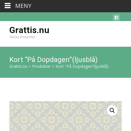
MENY
Grattis.nu
Skicka Presenter
Kort “På Dopdagen”(ljusblå)
Grattis.nu
>
Produkter
>
Kort “På Dopdagen”(ljusblå)