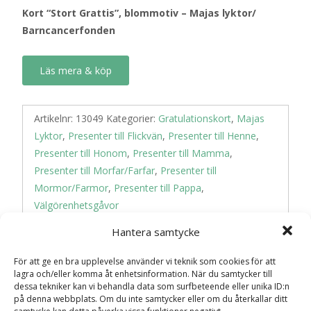
Kort “Stort Grattis”, blommotiv – Majas lyktor/
Barncancerfonden
Läs mera & köp
Artikelnr:
13049
Kategorier:
Gratulationskort
,
Majas
Lyktor
,
Presenter till Flickvän
,
Presenter till Henne
,
Presenter till Honom
,
Presenter till Mamma
,
Presenter till Morfar/Farfar
,
Presenter till
Mormor/Farmor
,
Presenter till Pappa
,
Välgörenhetsgåvor
Hantera samtycke
Recensioner (0)
För att ge en bra upplevelse använder vi teknik som cookies för att
lagra och/eller komma åt enhetsinformation. När du samtycker till
dessa tekniker kan vi behandla data som surfbeteende eller unika ID:n
på denna webbplats. Om du inte samtycker eller om du återkallar ditt
Recensioner