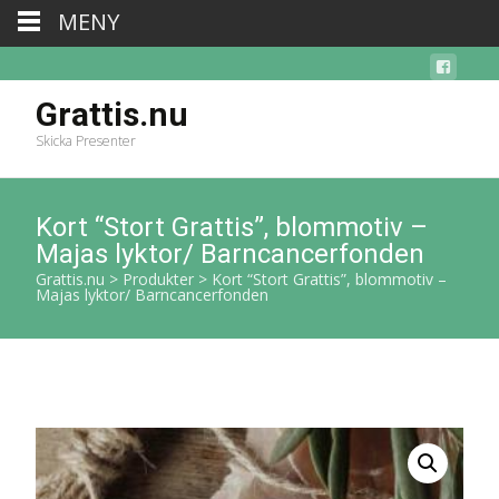
MENY
Grattis.nu
Skicka Presenter
Kort “Stort Grattis”, blommotiv –
Majas lyktor/ Barncancerfonden
Grattis.nu
>
Produkter
>
Kort “Stort Grattis”, blommotiv –
Majas lyktor/ Barncancerfonden