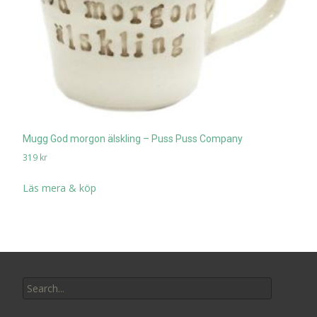
Mugg God morgon älskling – Puss Puss Company
319
kr
Läs mera & köp
Search
for: