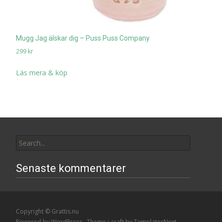
Mugg Jag älskar dig – Puss Puss Company
299
kr
Läs mera & köp
Search
for:
Senaste kommentarer
Copyright © Grattis.nu
Powered by WordPress
, Theme
i-craft
by TemplatesNext.