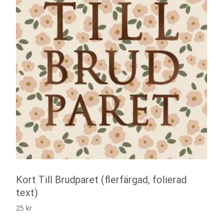
Kort Till Brudparet (flerfärgad, folierad
text)
25
kr