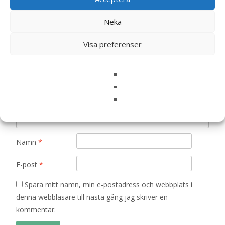
Din e-postadress kommer inte publiceras.
Obligatoriska fält
Neka
är märkta
*
Ditt betyg
*
Visa preferenser
Din recension
*
Namn
*
E-post
*
Spara mitt namn, min e-postadress och webbplats i
denna webbläsare till nästa gång jag skriver en
kommentar.