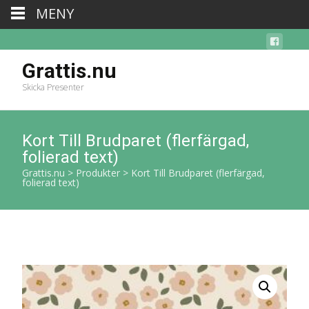
MENY
Grattis.nu
Skicka Presenter
Kort Till Brudparet (flerfärgad,
folierad text)
Grattis.nu
>
Produkter
>
Kort Till Brudparet (flerfärgad,
folierad text)