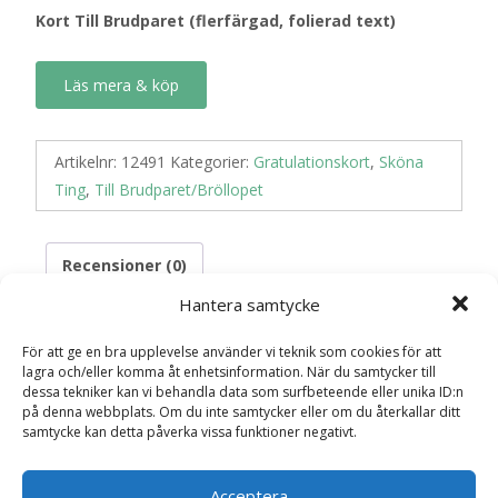
Kort Till Brudparet (flerfärgad, folierad text)
Läs mera & köp
Artikelnr:
12491
Kategorier:
Gratulationskort
,
Sköna
Ting
,
Till Brudparet/Bröllopet
Recensioner (0)
Hantera samtycke
Recensioner
För att ge en bra upplevelse använder vi teknik som cookies för att
lagra och/eller komma åt enhetsinformation. När du samtycker till
dessa tekniker kan vi behandla data som surfbeteende eller unika ID:n
på denna webbplats. Om du inte samtycker eller om du återkallar ditt
Det finns inga recensioner än.
samtycke kan detta påverka vissa funktioner negativt.
Bli först med att recensera ”Kort Till
Acceptera
Brudparet (flerfärgad, folierad text)”