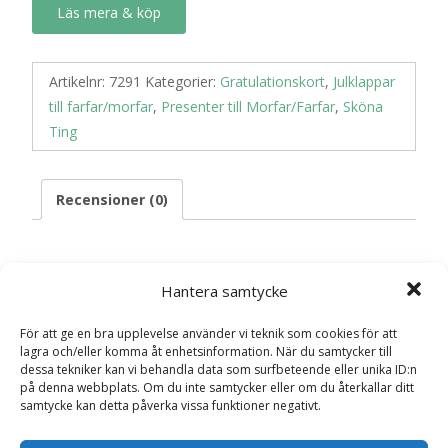
Läs mera & köp
Artikelnr:
7291
Kategorier:
Gratulationskort
,
Julklappar
till farfar/morfar
,
Presenter till Morfar/Farfar
,
Sköna
Ting
Recensioner (0)
Recensioner
Hantera samtycke
För att ge en bra upplevelse använder vi teknik som cookies för att
Det finns inga recensioner än.
lagra och/eller komma åt enhetsinformation. När du samtycker till
dessa tekniker kan vi behandla data som surfbeteende eller unika ID:n
Bli först med att recensera ”Kort “Världens
på denna webbplats. Om du inte samtycker eller om du återkallar ditt
samtycke kan detta påverka vissa funktioner negativt.
bästa morfar””
Din e-postadress kommer inte publiceras.
Obligatoriska fält