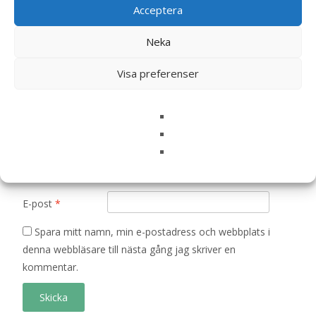
är märkta
*
Acceptera
Ditt betyg
*
Neka
Visa preferenser
Din recension
*
Namn
*
E-post
*
Spara mitt namn, min e-postadress och webbplats i
denna webbläsare till nästa gång jag skriver en
kommentar.