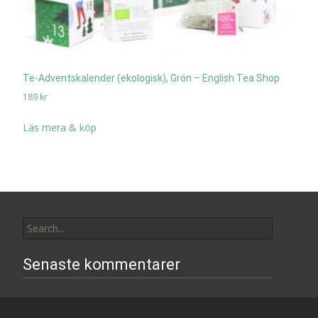
Te-Adventskalender (ekologisk), Grön – English Tea Shop
189
kr
Läs mera & köp
Search
for:
Senaste kommentarer