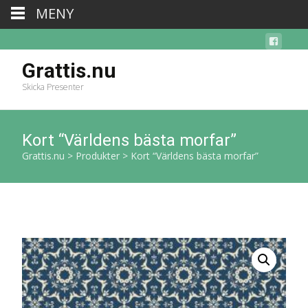
MENY
Grattis.nu
Skicka Presenter
Kort “Världens bästa morfar”
Grattis.nu
>
Produkter
>
Kort “Världens bästa morfar”