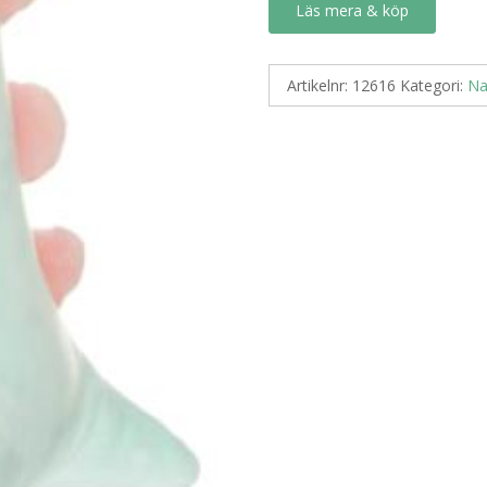
Läs mera & köp
Artikelnr:
12616
Kategori:
Na