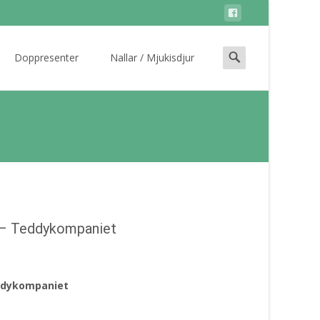
Search
Doppresenter
Nallar / Mjukisdjur
for:
 – Teddykompaniet
eddykompaniet