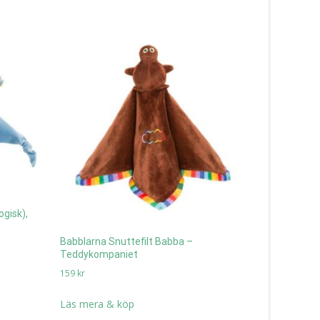
Tarantella 
Republic
229
kr
ogisk),
Läs mera 
Babblarna Snuttefilt Babba –
Teddykompaniet
159
kr
Läs mera & köp