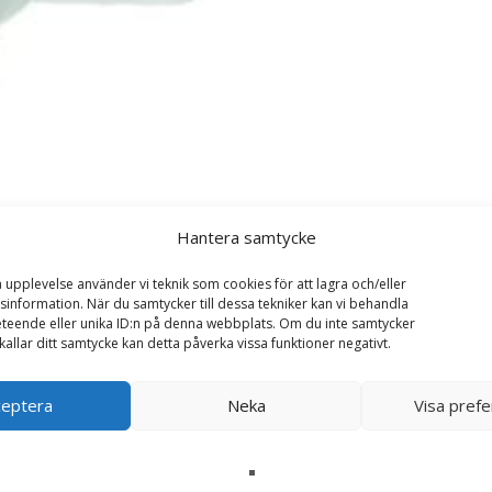
Hantera samtycke
a upplevelse använder vi teknik som cookies för att lagra och/eller
information. När du samtycker till dessa tekniker kan vi behandla
teende eller unika ID:n på denna webbplats. Om du inte samtycker
kallar ditt samtycke kan detta påverka vissa funktioner negativt.
ceptera
Neka
Visa pref
ino (pistage) – Teddykompaniet”
ska fält är märkta
*