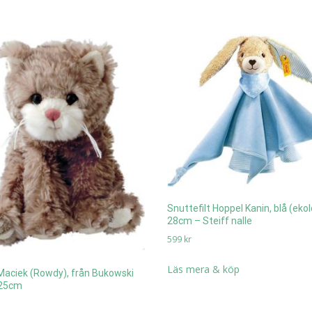
Snuttefilt Hoppel Kanin, blå (ekol
28cm – Steiff nalle
599
kr
Läs mera & köp
Maciek (Rowdy), från Bukowski
 25cm