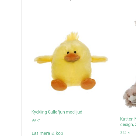
Kyckling Gullefjun med ljud
Katten 
99
kr
design,
225
kr
Läs mera & köp