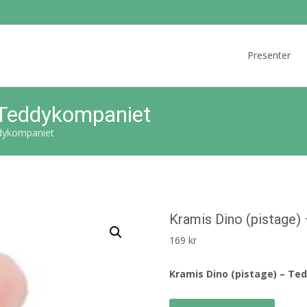
Skip
to
Presenter
content
 Teddykompaniet
ddykompaniet
Kramis Dino (pistage)
169
kr
Kramis Dino (pistage) – T