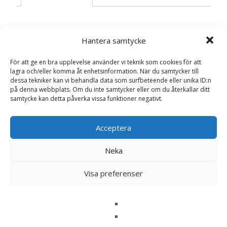
Recensioner
Hantera samtycke
För att ge en bra upplevelse använder vi teknik som cookies för att
Det finns inga recensioner än.
lagra och/eller komma åt enhetsinformation. När du samtycker till
dessa tekniker kan vi behandla data som surfbeteende eller unika ID:n
Bli först med att recensera ”Lenka Kanin –
på denna webbplats. Om du inte samtycker eller om du återkallar ditt
samtycke kan detta påverka vissa funktioner negativt.
Bukowski Design”
Din e-postadress kommer inte publiceras.
Obligatoriska fält
Acceptera
är märkta
*
Ditt betyg
*
Neka
Visa preferenser
Din recension
*