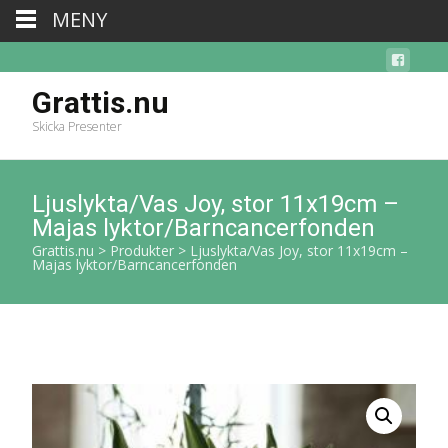
MENY
Grattis.nu
Skicka Presenter
Ljuslykta/Vas Joy, stor 11x19cm –
Majas lyktor/Barncancerfonden
Grattis.nu
>
Produkter
>
Ljuslykta/Vas Joy, stor 11x19cm –
Majas lyktor/Barncancerfonden