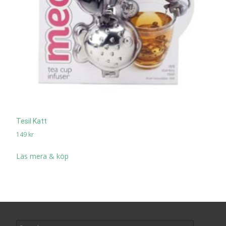
Tesil Katt
149
kr
Läs mera & köp
Search