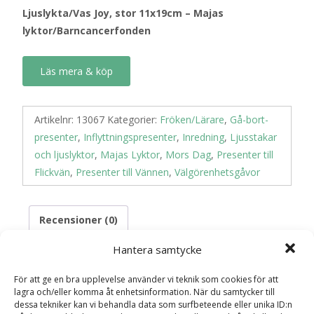
Ljuslykta/Vas Joy, stor 11x19cm – Majas
lyktor/Barncancerfonden
Läs mera & köp
Artikelnr:
13067
Kategorier:
Fröken/Lärare
,
Gå-bort-
presenter
,
Inflyttningspresenter
,
Inredning
,
Ljusstakar
och ljuslyktor
,
Majas Lyktor
,
Mors Dag
,
Presenter till
Flickvän
,
Presenter till Vännen
,
Välgörenhetsgåvor
Recensioner (0)
Hantera samtycke
Recensioner
För att ge en bra upplevelse använder vi teknik som cookies för att
lagra och/eller komma åt enhetsinformation. När du samtycker till
dessa tekniker kan vi behandla data som surfbeteende eller unika ID:n