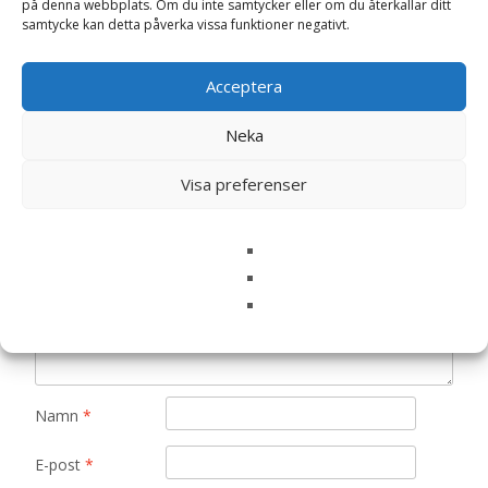
Det finns inga recensioner än.
på denna webbplats. Om du inte samtycker eller om du återkallar ditt
samtycke kan detta påverka vissa funktioner negativt.
Bli först med att recensera ”Ljuslykta/Vas
Joy, stor 11x19cm – Majas
Acceptera
lyktor/Barncancerfonden”
Din e-postadress kommer inte publiceras.
Obligatoriska fält
Neka
är märkta
*
Visa preferenser
Ditt betyg
*
Din recension
*
Namn
*
E-post
*