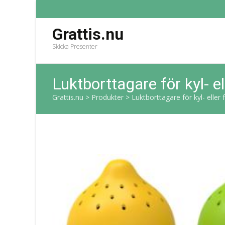
Grattis.nu
Skicka Presenter
Luktborttagare för kyl- e
Grattis.nu
>
Produkter
>
Luktborttagare för kyl- eller