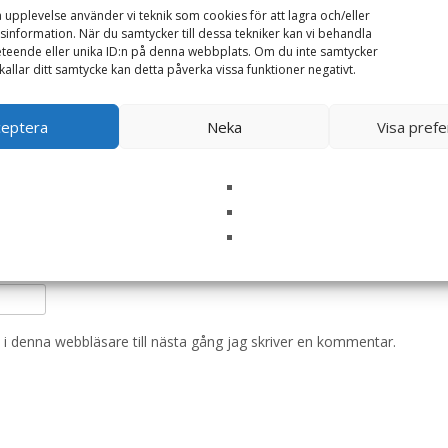
a upplevelse använder vi teknik som cookies för att lagra och/eller
ska fält är märkta
*
information. När du samtycker till dessa tekniker kan vi behandla
teende eller unika ID:n på denna webbplats. Om du inte samtycker
kallar ditt samtycke kan detta påverka vissa funktioner negativt.
ceptera
Neka
Visa pref
i denna webbläsare till nästa gång jag skriver en kommentar.