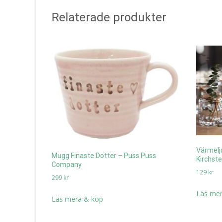
Relaterade produkter
Värmelju
Mugg Finaste Dotter – Puss Puss
Kirchste
Company
129
kr
299
kr
Läs mer
Läs mera & köp