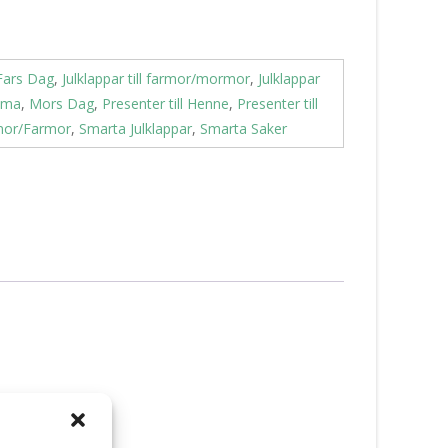
Fars Dag
,
Julklappar till farmor/mormor
,
Julklappar
amma
,
Mors Dag
,
Presenter till Henne
,
Presenter till
rmor/Farmor
,
Smarta Julklappar
,
Smarta Saker
”