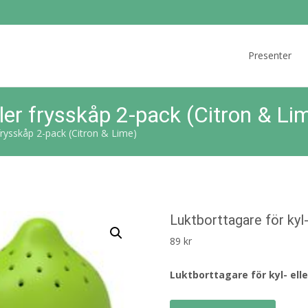
Skip
to
Presenter
content
ller frysskåp 2-pack (Citron & Li
 frysskåp 2-pack (Citron & Lime)
Luktborttagare för kyl-
89
kr
Luktborttagare för kyl- ell