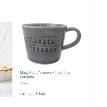
Mugg Bästa Vännen – Puss Puss
Company
299
kr
Läs mera & köp