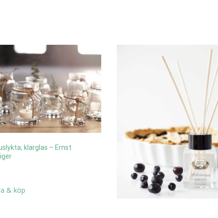
slykta, klarglas – Ernst
iger
a & köp
Doftpinnar – Klinta