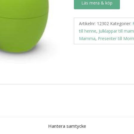
Läs mera & köp
Artikelnr:
12302
Kategorier:
till henne
,
Julklappar till m
Mamma
,
Presenter till Mo
Hantera samtycke
gare för kyl- eller frysskåp 2-pack (Citron & Lime)