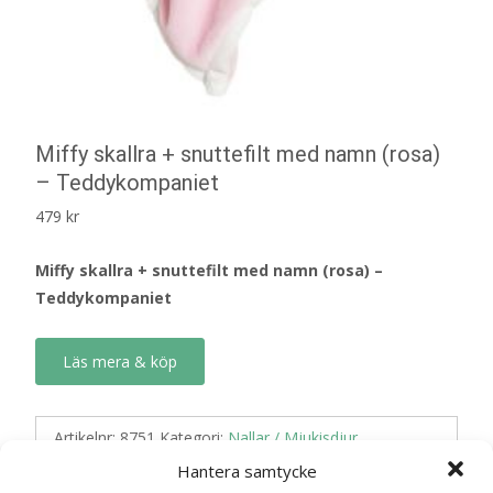
Miffy skallra + snuttefilt med namn (rosa)
– Teddykompaniet
479
kr
Miffy skallra + snuttefilt med namn (rosa) –
Teddykompaniet
Läs mera & köp
Artikelnr:
8751
Kategori:
Nallar / Mjukisdjur
Hantera samtycke