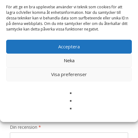
Recensioner (0)
För att ge en bra upplevelse använder vi teknik som cookies för att
lagra och/eller komma åt enhetsinformation. När du samtycker till
dessa tekniker kan vi behandla data som surfbeteende eller unika ID:n
på denna webbplats. Om du inte samtycker eller om du återkallar ditt
samtycke kan detta påverka vissa funktioner negativt.
Recensioner
Acceptera
Det finns inga recensioner än.
Neka
Bli först med att recensera ”Miffy skallra +
snuttefilt med namn (rosa) –
Visa preferenser
Teddykompaniet”
Din e-postadress kommer inte publiceras.
Obligatoriska fält
är märkta
*
Ditt betyg
*
Din recension
*