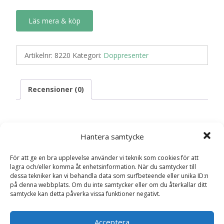
Läs mera & köp
Artikelnr:
8220
Kategori:
Doppresenter
Recensioner (0)
Recensioner
Hantera samtycke
Det finns inga recensioner än.
För att ge en bra upplevelse använder vi teknik som cookies för att
lagra och/eller komma åt enhetsinformation. När du samtycker till
dessa tekniker kan vi behandla data som surfbeteende eller unika ID:n
Bli först med att recensera ”Mitt Första År,
på denna webbplats. Om du inte samtycker eller om du återkallar ditt
Fyll-i bok Doppresent”
samtycke kan detta påverka vissa funktioner negativt.
Din e-postadress kommer inte publiceras.
Obligatoriska fält
är märkta
*
Acceptera