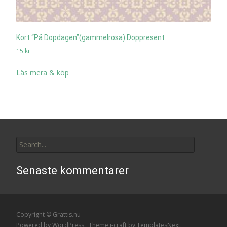
Kort “På Dopdagen”(gammelrosa) Doppresent
15
kr
Läs mera & köp
Search
for:
Senaste kommentarer
Copyright © Grattis.nu
Powered by WordPress
, Theme
i-craft
by TemplatesNext.