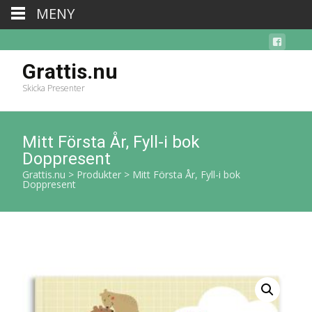
MENY
Grattis.nu
Skicka Presenter
Mitt Första År, Fyll-i bok
Doppresent
Grattis.nu
>
Produkter
>
Mitt Första År, Fyll-i bok
Doppresent