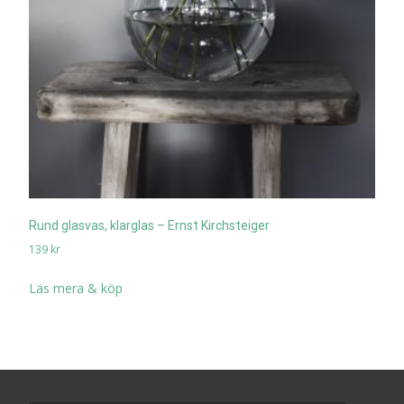
Rund glasvas, klarglas – Ernst Kirchsteiger
139
kr
Läs mera & köp
Search