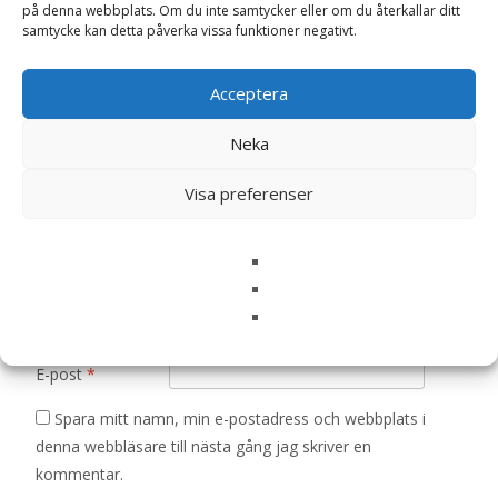
”Mobiltelefonhållare Katt”
på denna webbplats. Om du inte samtycker eller om du återkallar ditt
samtycke kan detta påverka vissa funktioner negativt.
Din e-postadress kommer inte publiceras.
Obligatoriska fält
är märkta
*
Acceptera
Ditt betyg
*
Neka
Din recension
*
Visa preferenser
Namn
*
E-post
*
Spara mitt namn, min e-postadress och webbplats i
denna webbläsare till nästa gång jag skriver en
kommentar.