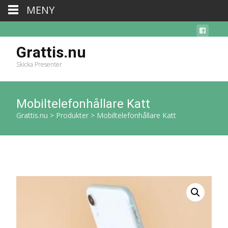
MENY
Grattis.nu
Skicka Presenter
Mobiltelefonhållare Katt
Grattis.nu
>
Produkter
>
Mobiltelefonhållare Katt