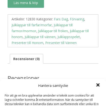
Läs mera & köp
Artikelnr:
12830
Kategorier:
Fars Dag
,
Förvaring
,
Julklappar till farfar/morfar
,
Julklappar till
farmor/mormor
,
Julklappar till fröken
,
Julklappar till
honom
,
Julklappar till vännen
,
Julklappsspelet
,
Presenter till Honom
,
Presenter till Vännen
Recensioner (0)
Recensioner
Hantera samtycke
Det finns inga recensioner än.
För att ge en bra upplevelse använder vi teknik som cookies för att
lagra och/eller komma åt enhetsinformation. När du samtycker till
Bli först med att recensera
dessa tekniker kan vi behandla data som surfbeteende eller unika ID:n