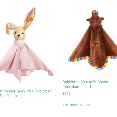
Babblarna Snuttefilt Babba –
Teddykompaniet
lt Hoppel Kanin, rosa (ekologisk),
159
kr
teiff nalle
Läs mera & köp
a & köp