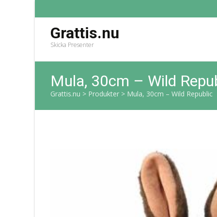
Grattis.nu
Skicka Presenter
Mula, 30cm – Wild Repub
Grattis.nu
>
Produkter
>
Mula, 30cm – Wild Republic