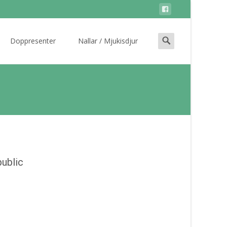
Search
Doppresenter
Nallar / Mjukisdjur
for:
ublic