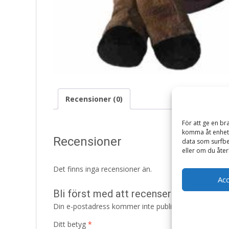
Recensioner (0)
För att ge en br
komma åt enhets
Recensioner
data som surfbe
eller om du åter
Det finns inga recensioner än.
Ac
Bli först med att recensera ”Mula, 30
Din e-postadress kommer inte publiceras.
Obligatori
Ditt betyg
*