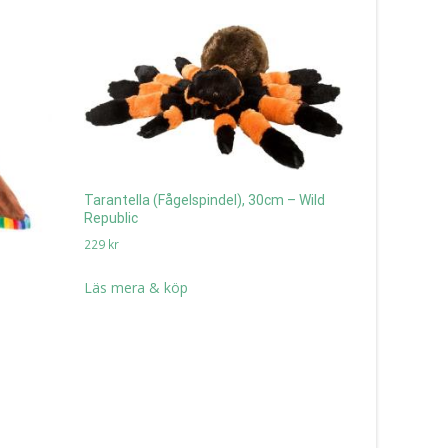
Tarantella (Fågelspindel), 30cm – Wild
Republic
Nalleänglar
229
kr
Bukowski D
175
kr
Läs mera & köp
Läs mera 