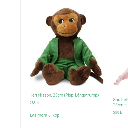
Herr Nilsson, 23cm (Pippi Långstrump)
Snuttefi
285
kr
28cm – S
599
kr
Läs mera & köp
Läs mer