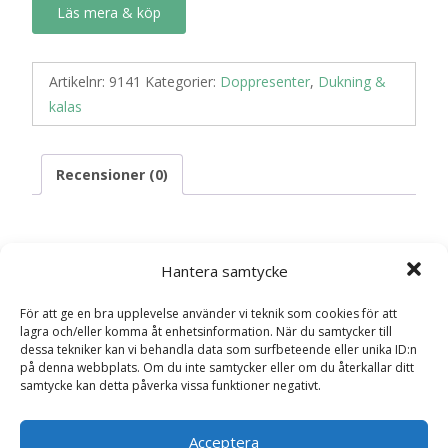
Läs mera & köp
Artikelnr:
9141
Kategorier:
Doppresenter
,
Dukning &
kalas
Recensioner (0)
Recensioner
Hantera samtycke
Det finns inga recensioner än.
För att ge en bra upplevelse använder vi teknik som cookies för att
lagra och/eller komma åt enhetsinformation. När du samtycker till
dessa tekniker kan vi behandla data som surfbeteende eller unika ID:n
Bli först med att recensera
på denna webbplats. Om du inte samtycker eller om du återkallar ditt
”Pappersassietter 18,5cm, rosa, 8p”
samtycke kan detta påverka vissa funktioner negativt.
Din e-postadress kommer inte publiceras.
Obligatoriska fält
är märkta
*
Acceptera