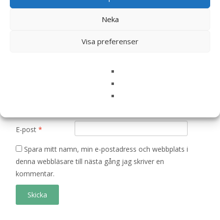
Ditt betyg
*
Neka
Visa preferenser
Din recension
*
Namn
*
E-post
*
Spara mitt namn, min e-postadress och webbplats i
denna webbläsare till nästa gång jag skriver en
kommentar.