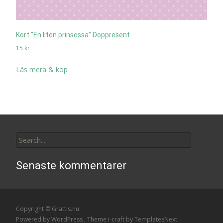
Kort “En liten prinsessa” Doppresent
15
kr
Läs mera & köp
Search
for:
Senaste kommentarer
Copyright © Grattis.nu
Powered by WordPress
, Theme
i-craft
by TemplatesNext.