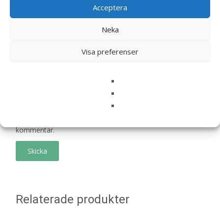
Din recension
*
Acceptera
Neka
Visa preferenser
Namn
*
E-post
*
Spara mitt namn, min e-postadress och webbplats i
denna webbläsare till nästa gång jag skriver en
kommentar.
Relaterade produkter