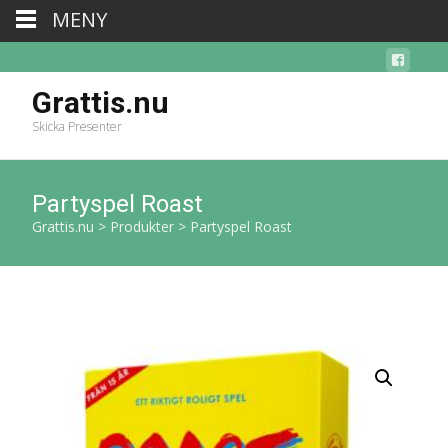
MENY
Grattis.nu
Skicka Presenter
Partyspel Roast
Grattis.nu
>
Produkter
>
Partyspel Roast