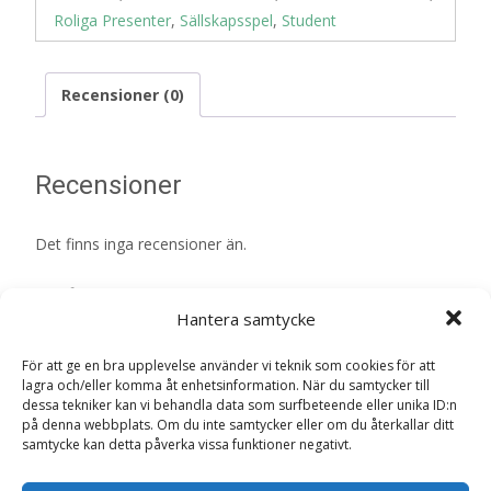
Roliga Presenter
,
Sällskapsspel
,
Student
Recensioner (0)
Recensioner
Det finns inga recensioner än.
Bli först med att recensera ”Partyspel
Hantera samtycke
Roast”
Din e-postadress kommer inte publiceras.
Obligatoriska fält
För att ge en bra upplevelse använder vi teknik som cookies för att
är märkta
*
lagra och/eller komma åt enhetsinformation. När du samtycker till
dessa tekniker kan vi behandla data som surfbeteende eller unika ID:n
Ditt betyg
*
på denna webbplats. Om du inte samtycker eller om du återkallar ditt
samtycke kan detta påverka vissa funktioner negativt.