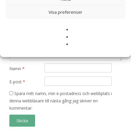
är märkta
*
Ditt betyg
*
Visa preferenser
Din recension
*
Namn
*
E-post
*
Spara mitt namn, min e-postadress och webbplats i
denna webbläsare till nästa gång jag skriver en
kommentar.