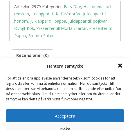
Artikelnr:
2979
Kategorier:
Fars Dag
,
Hjälpmedel och
redskap
,
Julklappar till farfar/morfar
,
Julklappar till
honom
,
Julklappar till pappa
,
Julklappar till pojkvän
,
Övrigt Kök
,
Presenter till Morfar/Farfar
,
Presenter till
Pappa
,
Smarta Saker
Recensioner (0)
Hantera samtycke
Recensioner
För att ge en bra upplevelse använder vi teknik som cookies för att
lagra och/eller komma åt enhetsinformation. När du samtycker till
dessa tekniker kan vi behandla data som surfbeteende eller unika ID:n
på denna webbplats. Om du inte samtycker eller om du återkallar ditt
Det finns inga recensioner än.
samtycke kan detta påverka vissa funktioner negativt.
Bli först med att recensera ”Piggy
Baconlåda för micron”
Acceptera
Din e-postadress kommer inte publiceras.
Obligatoriska fält
Neka