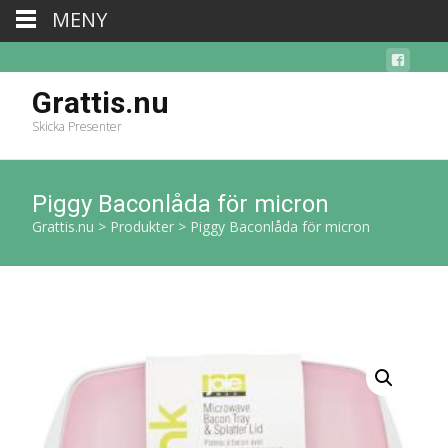
MENY
Grattis.nu
Skicka Presenter
Piggy Baconlåda för micron
Grattis.nu
>
Produkter
>
Piggy Baconlåda för micron