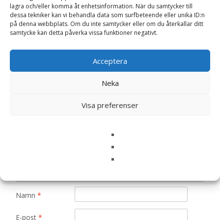
lagra och/eller komma åt enhetsinformation. När du samtycker till
Det finns inga recensioner än.
dessa tekniker kan vi behandla data som surfbeteende eller unika ID:n
på denna webbplats. Om du inte samtycker eller om du återkallar ditt
Bli först med att recensera ”Pippi
samtycke kan detta påverka vissa funktioner negativt.
Långstrump (Mjuk Docka), 30cm – Micki
Leksaker”
Acceptera
Din e-postadress kommer inte publiceras.
Obligatoriska fält
är märkta
*
Neka
Ditt betyg
*
Visa preferenser
Din recension
*
Namn
*
E-post
*